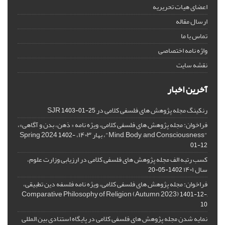
اعضای هیات تحریریه
ارسال مقاله
تماس با ما
واژه نامه اختصاصی
نقشه سایت
آخرین اخبار
رنکینگ مجله پژوهش های فلسفی کلامی در SJR
1403-01-25
فراخوان: مجله پژوهش های فلسفی کلامی، ویژه نامه « ذهن، بدن و آگاهی»،
"Mind, Body, and Consciousness"، بهار ۱۴۰۳، Spring 2024
1402-
01-12
کسب رتبه الف مجله پژوهش های فلسفی کلامی در ارزیابی وزارت علوم،
سال ۱۴۰۱
1402-05-20
فراخوان: مجله پژوهش های فلسفی کلامی، ویژه نامه فلسفه دین تطبیقی،
,Comparative Philosophy of Religion (Autumn 2023)
1401-12-
10
نمایه شدن مجله پژوهش های فلسفی کلامی در پایگاه استنادی بین المللی