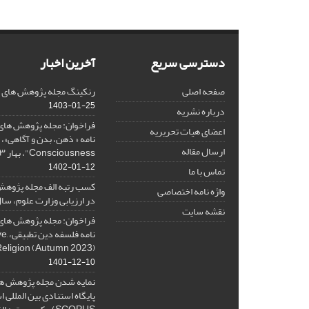
دسترسی سریع
آخرین اخبار
صفحه اصلی
رنکینگ مجله پژوهش های فلس
1403-01-25
درباره نشریه
فراخوان: مجله پژوهش های 
اعضای هیات تحریریه
ارسال مقاله
Consciousness"، بهار ۱۴۰۳، Spring 2024
1402-01-12
تماس با ما
کسب رتبه الف مجله پژوهش
واژه نامه اختصاصی
در ارزیابی وزارت علوم، سال ۰۱
نقشه سایت
فراخوان: مجله پژوهش های 
نامه 
Religion (Autumn 2023)
1401-12-10
نمایه شدن مجله پژوهش ها
پایگاه استنادی بین المللی