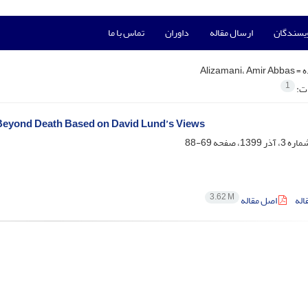
ویسندگان
ارسال مقاله
داوران
تماس با ما
ه =
Alizamani، Amir Abbas
1
ات:
e Beyond Death Based on David Lund’s Views
69-88
3.62 M
اله
اصل مقاله