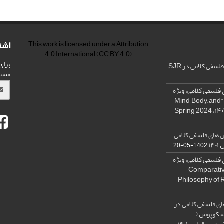
اشت
This work is licensed under a
Attribution
4.0 International
(CC BY 4.0)
برای
فی کلامی در SJR
مشت
فلسفی کلامی، ویژه
نامه « ذهن، بدن و آگاهی»، "Mind, Body, and
 های فلسفی کلامی
۱۴
1402-05-20
فلسفی کلامی، ویژه
فلسفه دین تطبیقی، ,Comparative
Philosophy of 
ی فلسفی کلامی در
 اسکوپوس (