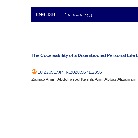
ورود به سامانه
ENGLISH
The Coceivability of a Disembodied Personal Lif
10.22091/JPTR.2020.5671.2356
Zainab Amiri؛ Abdolrasoul Kashfi؛ Amir Abbas Alizamani