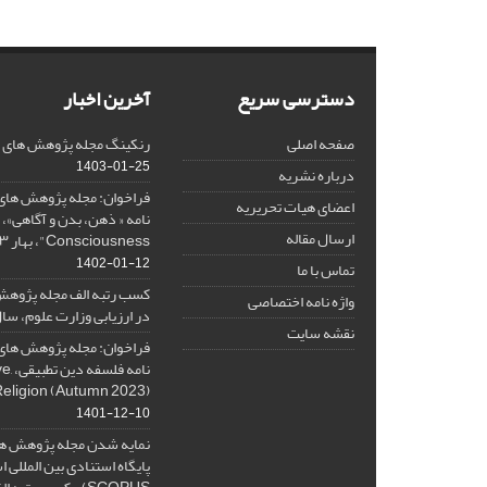
دسترسی سریع
آخرین اخبار
صفحه اصلی
رنکینگ مجله پژوهش های فلس
1403-01-25
درباره نشریه
فراخوان: مجله پژوهش های 
اعضای هیات تحریریه
ارسال مقاله
Consciousness"، بهار ۱۴۰۳، Spring 2024
1402-01-12
تماس با ما
کسب رتبه الف مجله پژوهش
واژه نامه اختصاصی
در ارزیابی وزارت علوم، سال ۰۱
نقشه سایت
فراخوان: مجله پژوهش های 
نامه 
Religion (Autumn 2023)
1401-12-10
نمایه شدن مجله پژوهش ها
پایگاه استنادی بین المللی