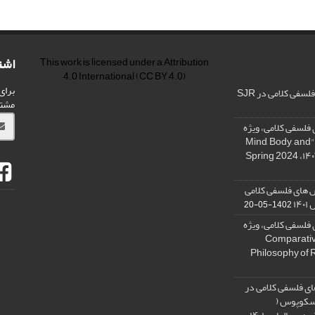
اشت
This work is licensed under a
Attribution
4.0 International
(CC BY 4.0)
برای
فی کلامی در SJR
مشت
فلسفی کلامی، ویژه
نامه « ذهن، بدن و آگاهی»، "Mind, Body, and
 های فلسفی کلامی
۱۴
1402-05-20
فلسفی کلامی، ویژه
فلسفه دین تطبیقی، ,Comparative
Philosophy of 
ی فلسفی کلامی در
 اسکوپوس (