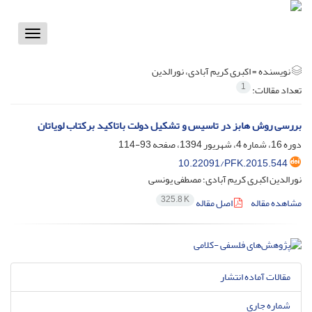
Toggle
vigation
نویسنده =
اکبری کریم آبادی، نورالدین
1
تعداد مقالات:
بررسی روش هابز در تاسیس و تشکیل دولت باتاکید برکتاب لویاتان
دوره 16، شماره 4، شهریور 1394، صفحه
93-114
10.22091/PFK.2015.544
نورالدین اکبری کریم آبادی؛ مصطفی یونسی
325.8 K
مشاهده مقاله
اصل مقاله
مقالات آماده انتشار
شماره جاری