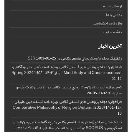
ارسال مقاله
تماس با ما
واژه نامه اختصاصی
نقشه سایت
آخرین اخبار
رنکینگ مجله پژوهش های فلسفی کلامی در SJR
1403-01-25
فراخوان: مجله پژوهش های فلسفی کلامی، ویژه نامه « ذهن، بدن و آگاهی»،
"Mind, Body, and Consciousness"، بهار ۱۴۰۳، Spring 2024
1402-
01-12
کسب رتبه الف مجله پژوهش های فلسفی کلامی در ارزیابی وزارت علوم،
سال ۱۴۰۱
1402-05-20
فراخوان: مجله پژوهش های فلسفی کلامی، ویژه نامه فلسفه دین تطبیقی،
,Comparative Philosophy of Religion (Autumn 2023)
1401-12-
10
نمایه شدن مجله پژوهش های فلسفی کلامی در پایگاه استنادی بین المللی
اسکوپوس ( SCOPUS) و کسب رتبه الف در سالهای ، ۱۴۰۱ ، ۱۴۰۰، ۱۳۹۹،