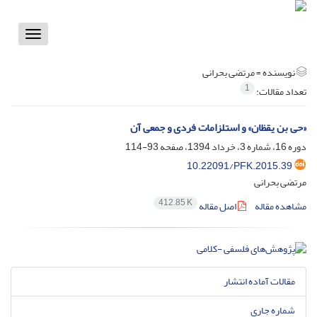
Toggle
vigation
نویسنده =
مرتضی بحرانی
1
تعداد مقالات:
«حی بن یقظان» و استلزامات فردی و جمعی آن
دوره 16، شماره 3، خرداد 1394، صفحه
93-114
10.22091/PFK.2015.39
مرتضی بحرانی
412.85 K
مشاهده مقاله
اصل مقاله
مقالات آماده انتشار
شماره جاری