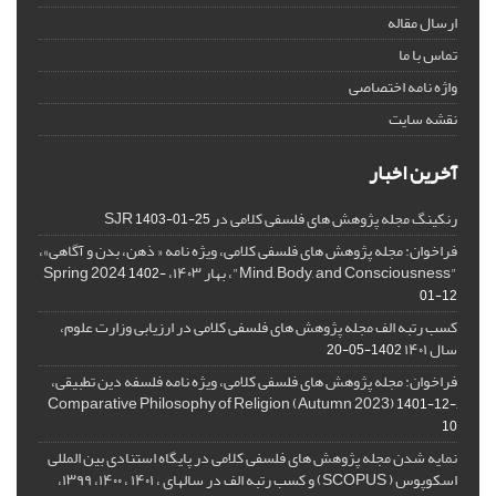
ارسال مقاله
تماس با ما
واژه نامه اختصاصی
نقشه سایت
آخرین اخبار
رنکینگ مجله پژوهش های فلسفی کلامی در SJR
1403-01-25
فراخوان: مجله پژوهش های فلسفی کلامی، ویژه نامه « ذهن، بدن و آگاهی»،
"Mind, Body, and Consciousness"، بهار ۱۴۰۳، Spring 2024
1402-
01-12
کسب رتبه الف مجله پژوهش های فلسفی کلامی در ارزیابی وزارت علوم،
سال ۱۴۰۱
1402-05-20
فراخوان: مجله پژوهش های فلسفی کلامی، ویژه نامه فلسفه دین تطبیقی،
,Comparative Philosophy of Religion (Autumn 2023)
1401-12-
10
نمایه شدن مجله پژوهش های فلسفی کلامی در پایگاه استنادی بین المللی
اسکوپوس ( SCOPUS) و کسب رتبه الف در سالهای ، ۱۴۰۱ ، ۱۴۰۰، ۱۳۹۹،