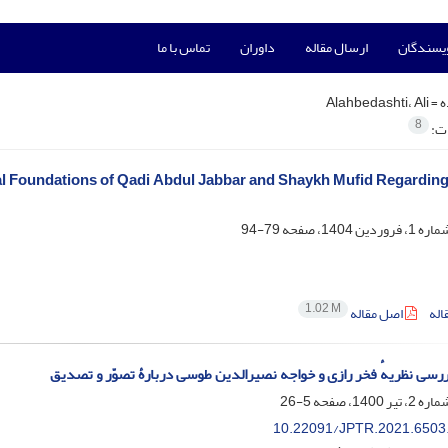
ویسندگان
ارسال مقاله
داوران
تماس با ما
ه =
Alahbedashti، Ali
8
ات:
al Foundations of Qadi Abdul Jabbar and Shaykh Mufid Regardin
79-94
1.02 M
اله
اصل مقاله
ررسی نظریهٔ فخر رازی و خواجه نصیرالدین طوسی دربارۀ تصوّر و تصدیق
5-26
10.22091/JPTR.2021.6503