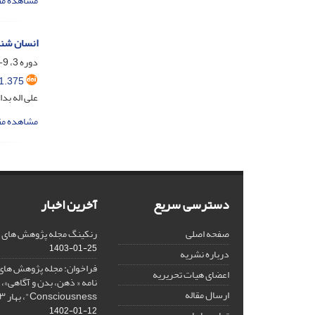
مشاهده مق
انسان شنا
دوره 3، 9-10، آذر 1380، صفحه
1.375
علی اله بد
مشاهده مق
دسترسی سریع
آخرین اخبار
صفحه اصلی
رنکینگ مجله پژوهش های فلس
1403-01-25
درباره نشریه
فراخوان: مجله پژوهش های 
اعضای هیات تحریریه
ارسال مقاله
Consciousness"، بهار ۱۴۰۳، Spring 2024
1402-01-12