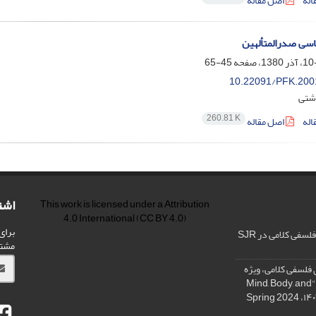
اله
اصل مقاله
سی صدرالمتألهین
45-65
10.22091/PFK.200
اشتی
260.81 K
اله
اصل مقاله
اشت
This work is licensed under a
Attribution
4.0 International
(CC BY 4.0)
برای
فی کلامی در SJR
مشت
فلسفی کلامی، ویژه
نامه « ذهن، بدن و آگاهی»، "Mind, Body, and