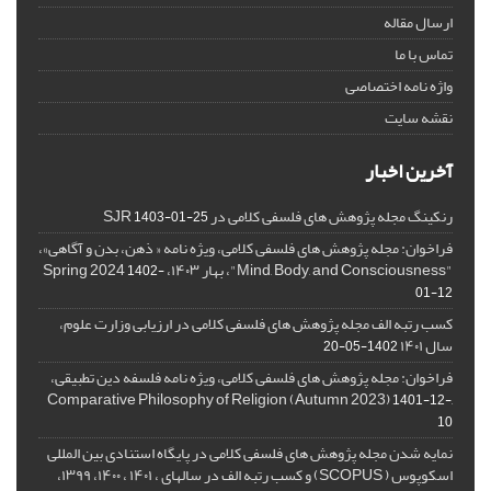
ارسال مقاله
تماس با ما
واژه نامه اختصاصی
نقشه سایت
آخرین اخبار
رنکینگ مجله پژوهش های فلسفی کلامی در SJR
1403-01-25
فراخوان: مجله پژوهش های فلسفی کلامی، ویژه نامه « ذهن، بدن و آگاهی»،
"Mind, Body, and Consciousness"، بهار ۱۴۰۳، Spring 2024
1402-
01-12
کسب رتبه الف مجله پژوهش های فلسفی کلامی در ارزیابی وزارت علوم،
سال ۱۴۰۱
1402-05-20
فراخوان: مجله پژوهش های فلسفی کلامی، ویژه نامه فلسفه دین تطبیقی،
,Comparative Philosophy of Religion (Autumn 2023)
1401-12-
10
نمایه شدن مجله پژوهش های فلسفی کلامی در پایگاه استنادی بین المللی
اسکوپوس ( SCOPUS) و کسب رتبه الف در سالهای ، ۱۴۰۱ ، ۱۴۰۰، ۱۳۹۹،