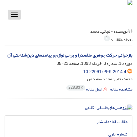
Toggle
vigation
نویسنده =
نجاتی، محمد
1
تعداد مقالات:
بازخوانی حرکت جوهری ملاصدرا و برخی لوازم و پیامد‌های دین‌شناختی آن
دوره 15، شماره 3، خرداد 1393، صفحه
23-35
10.22091/PFK.2014.4
محمد نجاتی؛ محمد سعید مهر
228.83 K
مشاهده مقاله
اصل مقاله
مقالات آماده انتشار
شماره جاری