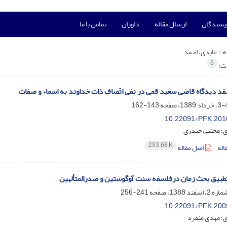
ویسندگان
ارسال مقاله
داوران
تماس با ما
ه =
عابدی، احمد
6
ات:
قد دیدگاه قاضی سعید قمی‌ در نفی اتّصاف ذات خداوند به اسماء و صفات
143-162
10.22091/PFK.201
ی؛ مجتبی حیدری
293.68 K
اله
اصل مقاله
طبیق بحث زمان درفلسفه سنت آوگوستین و صدرالمتألهین
241-256
10.22091/PFK.200
ی؛ مهدی منفرد