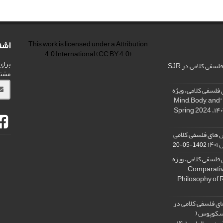
اشت
This work is licensed under a
Attribution
4.0 International
(CC BY 4.0)
برای
فی کلامی در SJR
مشت
فلسفی کلامی، ویژه
نامه « ذهن، بدن و آگاهی»، "Mind, Body, and
 های فلسفی کلامی
۱۴
1402-05-20
فلسفی کلامی، ویژه
فلسفه دین تطبیقی، ,Comparative
Philosophy of 
ی فلسفی کلامی در
 اسکوپوس (