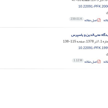
10.22091/PFK.200
ی
239.01 K
اله
اصل مقاله
دیدگاه محی الدین و یاسپرس
115-138
10.22091/PFK.199
ی
1.12 M
اله
اصل مقاله