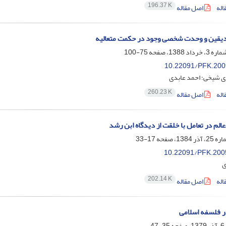
196.37 K
اله
اصل مقاله
یقین و وحدت شخصی وجود در حکمت متعالیه
75-100
10.22091/PFK.200
ی شیخی؛ احمد عابدی
260.23 K
اله
اصل مقاله
عالم در تعامل با خلقت از دیدگاه ابن رشد
17-33
10.22091/PFK.200
ی
202.14 K
اله
اصل مقاله
 فلسفه اسلامی
35-47