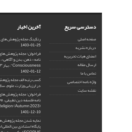
دسترسی سریع
آخرین اخبار
صفحه اصلی
رنکینگ مجله پژوهش های فلس
1403-01-25
درباره نشریه
فراخوان: مجله پژوهش های 
اعضای هیات تحریریه
ارسال مقاله
Consciousness"، بهار ۱۴۰۳، Spring 2024
1402-01-12
تماس با ما
کسب رتبه الف مجله پژوهش
واژه نامه اختصاصی
در ارزیابی وزارت علوم، سال ۰۱
نقشه سایت
فراخوان: مجله پژوهش های 
نامه 
Religion (Autumn 2023)
1401-12-10
نمایه شدن مجله پژوهش ها
پایگاه استنادی بین المللی