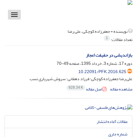
Toggle
vigation
نویسنده =
جعفرزاده کوچکی، علی رضا
1
تعداد مقالات:
بازاندیشی در حقیقت اعجاز
دوره 17، شماره 3، خرداد 1395، صفحه
49-70
10.22091/PFK.2016.625
علی رضا جعفرزاده کوچکی؛ فرزاد دهقانی؛ سروش شهریاری نسب
928.34 K
مشاهده مقاله
اصل مقاله
مقالات آماده انتشار
شماره جاری