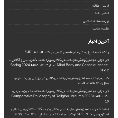
ارسال مقاله
تماس با ما
واژه نامه اختصاصی
نقشه سایت
آخرین اخبار
رنکینگ مجله پژوهش های فلسفی کلامی در SJR
1403-01-25
فراخوان: مجله پژوهش های فلسفی کلامی، ویژه نامه « ذهن، بدن و آگاهی»،
"Mind, Body, and Consciousness"، بهار ۱۴۰۳، Spring 2024
1402-
01-12
کسب رتبه الف مجله پژوهش های فلسفی کلامی در ارزیابی وزارت علوم،
سال ۱۴۰۱
1402-05-20
فراخوان: مجله پژوهش های فلسفی کلامی، ویژه نامه فلسفه دین تطبیقی،
,Comparative Philosophy of Religion (Autumn 2023)
1401-12-
10
نمایه شدن مجله پژوهش های فلسفی کلامی در پایگاه استنادی بین المللی
اسکوپوس ( SCOPUS) و کسب رتبه الف در سالهای ، ۱۴۰۱ ، ۱۴۰۰، ۱۳۹۹،