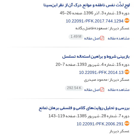
اوج لذّت نفس ناطقه و موانع درک آن از نظر ابن‌سینا
دوره 19، شماره 3، آذر 1396، صفحه
26-45
10.22091/PFK.2017.744.1294
عسگر دیرباز؛ مسعوده فاضل یگانه
1.49 M
مشاهده مقاله
اصل مقاله
بازبینی شروط و براهین استحاله تسلسل
دوره 15، شماره 4، شهریور 1393، صفحه
7-20
10.22091/PFK.2014.13
عسگر دیرباز؛ محمود صیدری
292.54 K
مشاهده مقاله
اصل مقاله
بررسی و تحلیل روایت‌های کلامی و فلسفی برهان تمانع
دوره 7، شماره 28، شهریور 1385، صفحه
119-143
10.22091/PFK.2006.291
عسکر دیرباز