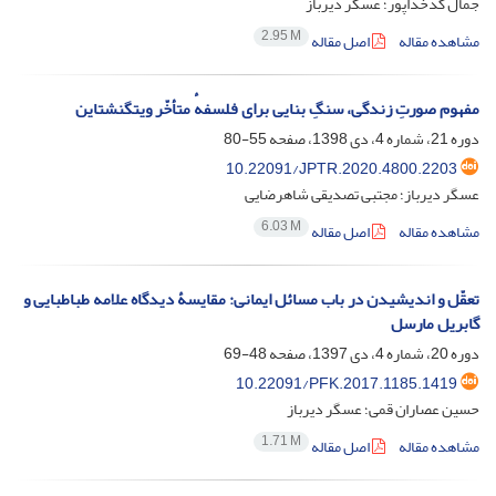
جمال کدخداپور؛ عسگر دیرباز
2.95 M
مشاهده مقاله
اصل مقاله
مفهوم صورتِ زندگی‌‌‌‌، سنگِ بنایی برای فلسفهٔ متأخّر ویتگنشتاین
دوره 21، شماره 4، دی 1398، صفحه
55-80
10.22091/JPTR.2020.4800.2203
عسگر دیرباز؛ مجتبی تصدیقی شاهرضایی
6.03 M
مشاهده مقاله
اصل مقاله
تعقّل و اندیشیدن در باب مسائل ایمانی: مقایسۀ دیدگاه علامه طباطبایی و
گابریل مارسل
دوره 20، شماره 4، دی 1397، صفحه
48-69
10.22091/PFK.2017.1185.1419
حسین عصاران قمی؛ عسگر دیرباز
1.71 M
مشاهده مقاله
اصل مقاله