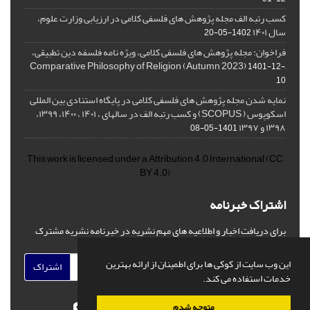
کسب رتبه الف مجله پژوهش های فلسفی کلامی در ارزیابی وزارت علوم،
سال ۱۴۰۱
1402-05-20
فراخوان: مجله پژوهش های فلسفی کلامی، ویژه نامه فلسفه دین تطبیقی،
,Comparative Philosophy of Religion (Autumn 2023)
1401-12-
10
نمایه شدن مجله پژوهش های فلسفی کلامی در پایگاه استنادی بین المللی
اسکوپوس ( SCOPUS) و کسب رتبه الف در سالهای ، ۱۴۰۱ ، ۱۴۰۰، ۱۳۹۹،
۱۳۹۸ و ۱۳۹۷
1401-05-08
This work is licensed under a
Attribution 4.0 International
(CC
BY 4.0)
اشتراک خبرنامه
برای دریافت اخبار و اطلاعیه های مهم نشریه در خبرنامه نشریه مشترک
شوید.
این وب سایت از کوکی ها برای اطمینان از ارائه بهترین
اشتراک
خدمات استفاده می کند.
متوجه شدم