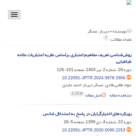
Toggle
vigation
نویسنده =
دیرباز، عسگر
7
تعداد مقالات:
روش‌شناسی تعریف مفاهیم اعتباری براساس نظریه اعتباریات علامه
طباطبایی
دوره 26، شماره 2، تیر 1403، صفحه
101-126
10.22091/JPTR.2024.9978.2956
جواد طالبی طادی؛ عسکر دیرباز؛ احمد عابدی
2.15 M
مشاهده مقاله
اصل مقاله
رویکردهای اختیارگرایان در پاسخ به استدلال شانس
دوره 22، شماره 4، دی 1399، صفحه
5-26
10.22091/JPTR.2020.5090.2253