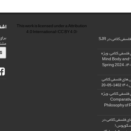
اشت
This work is licensed under a
Attribution
4.0 International
(CC BY 4.0)
برای
فی کلامی در SJR
مشت
فلسفی کلامی، ویژه
نامه « ذهن، بدن و آگاهی»، "Mind, Body, and
 های فلسفی کلامی
۱۴
1402-05-20
فلسفی کلامی، ویژه
فلسفه دین تطبیقی، ,Comparative
Philosophy of 
ی فلسفی کلامی در
 اسکوپوس (