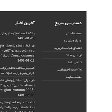
دسترسی سریع
آخرین اخبار
صفحه اصلی
رنکینگ مجله پژوهش های فلس
1403-01-25
درباره نشریه
فراخوان: مجله پژوهش های 
اعضای هیات تحریریه
ارسال مقاله
Consciousness"، بهار ۱۴۰۳، Spring 2024
1402-01-12
تماس با ما
کسب رتبه الف مجله پژوهش
واژه نامه اختصاصی
در ارزیابی وزارت علوم، سال ۰۱
نقشه سایت
فراخوان: مجله پژوهش های 
نامه 
Religion (Autumn 2023)
1401-12-10
نمایه شدن مجله پژوهش ها
پایگاه استنادی بین المللی