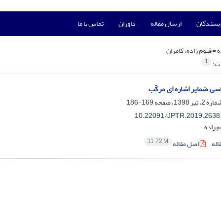
ویسندگان
ارسال مقاله
داوران
تماس با ما
ه =
قیوم زاده، کامران
1
ات:
سی ضمایر اشاره ای مرکّب
169-186
10.22091/JPTR.2019.2638
م زاده
11.72 M
اله
اصل مقاله