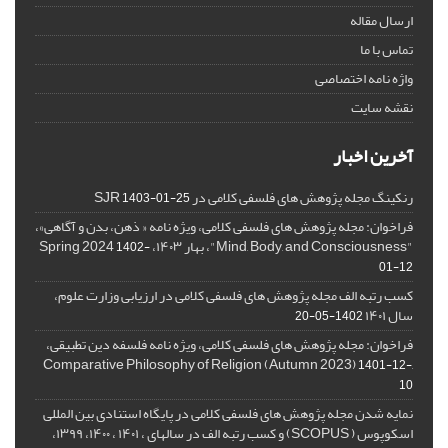
ارسال مقاله
تماس با ما
واژه نامه اختصاصی
نقشه سایت
آخرین اخبار
رنکینگ مجله پژوهش های فلسفی کلامی در SJR
1403-01-25
فراخوان: مجله پژوهش های فلسفی کلامی، ویژه نامه « ذهن، بدن و آگاهی»،
"Mind, Body, and Consciousness"، بهار ۱۴۰۳، Spring 2024
1402-
01-12
کسب رتبه الف مجله پژوهش های فلسفی کلامی در ارزیابی وزارت علوم،
سال ۱۴۰۱
1402-05-20
فراخوان: مجله پژوهش های فلسفی کلامی، ویژه نامه فلسفه دین تطبیقی،
,Comparative Philosophy of Religion (Autumn 2023)
1401-12-
10
نمایه شدن مجله پژوهش های فلسفی کلامی در پایگاه استنادی بین المللی
اسکوپوس ( SCOPUS) و کسب رتبه الف در سالهای ، ۱۴۰۱ ، ۱۴۰۰، ۱۳۹۹،