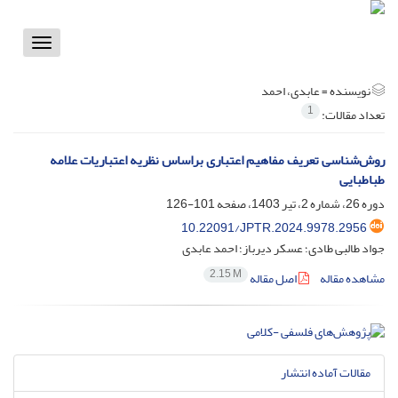
Toggle
vigation
نویسنده =
عابدی، احمد
1
تعداد مقالات:
روش‌شناسی تعریف مفاهیم اعتباری براساس نظریه اعتباریات علامه
طباطبایی
دوره 26، شماره 2، تیر 1403، صفحه
101-126
10.22091/JPTR.2024.9978.2956
جواد طالبی طادی؛ عسکر دیرباز؛ احمد عابدی
2.15 M
مشاهده مقاله
اصل مقاله
مقالات آماده انتشار