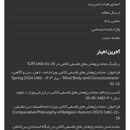
اعضای هیات تحریریه
ارسال مقاله
تماس با ما
واژه نامه اختصاصی
نقشه سایت
آخرین اخبار
رنکینگ مجله پژوهش های فلسفی کلامی در SJR
1403-01-25
فراخوان: مجله پژوهش های فلسفی کلامی، ویژه نامه « ذهن، بدن و آگاهی»،
"Mind, Body, and Consciousness"، بهار ۱۴۰۳، Spring 2024
1402-
01-12
کسب رتبه الف مجله پژوهش های فلسفی کلامی در ارزیابی وزارت علوم،
سال ۱۴۰۱
1402-05-20
فراخوان: مجله پژوهش های فلسفی کلامی، ویژه نامه فلسفه دین تطبیقی،
,Comparative Philosophy of Religion (Autumn 2023)
1401-12-
10
نمایه شدن مجله پژوهش های فلسفی کلامی در پایگاه استنادی بین المللی