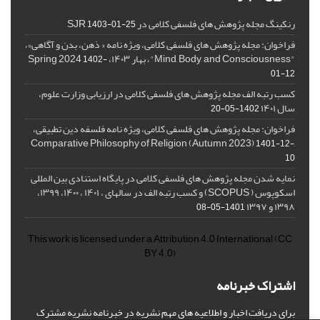
رنکینگ مجله پژوهش های فلسفی کلامی در SJR
1403-01-25
فراخوان: مجله پژوهش های فلسفی کلامی، ویژه نامه « ذهن، بدن و آگاهی»،
"Mind, Body, and Consciousness"، بهار ۱۴۰۳، Spring 2024
1402-
01-12
کسب رتبه الف مجله پژوهش های فلسفی کلامی در ارزیابی وزارت علوم،
سال ۱۴۰۱
1402-05-20
فراخوان: مجله پژوهش های فلسفی کلامی، ویژه نامه فلسفه دین تطبیقی،
,Comparative Philosophy of Religion (Autumn 2023)
1401-12-
10
نمایه شدن مجله پژوهش های فلسفی کلامی در پایگاه استنادی بین المللی
اسکوپوس ( SCOPUS) و کسب رتبه الف در سالهای ، ۱۴۰۱ ، ۱۴۰۰، ۱۳۹۹،
۱۳۹۸ و ۱۳۹۷
1401-05-08
This work is licensed under a
Attribution 4.0 International
(CC
BY 4.0)
اشتراک خبرنامه
برای دریافت اخبار و اطلاعیه های مهم نشریه در خبرنامه نشریه مشترک