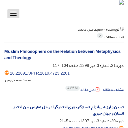
Toggle
vigation
نویسنده =
سعید مهر، محمد
5
تعداد مقالات:
Muslim Philosophers on the Relation between Metaphysics
and Theology
دوره 21، شماره 3، مهر 1398، صفحه
104-117
10.22091/JPTR.2019.4723.2201
محمد سعیدی مهر
4.85 M
مشاهده مقاله
اصل مقاله
تبیین و ارزیابی انواع ناسازگارباوری اختیارگرا در حل تعارض بین اختیار
انسان و جهان جبری
دوره 20، شماره 3، مهر 1397، صفحه
5-21