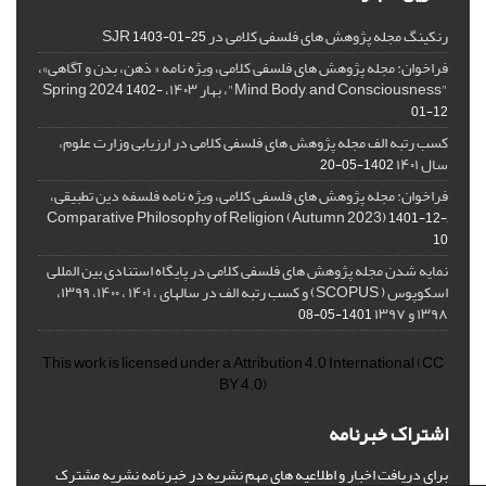
رنکینگ مجله پژوهش های فلسفی کلامی در SJR
1403-01-25
فراخوان: مجله پژوهش های فلسفی کلامی، ویژه نامه « ذهن، بدن و آگاهی»،
"Mind, Body, and Consciousness"، بهار ۱۴۰۳، Spring 2024
1402-
01-12
کسب رتبه الف مجله پژوهش های فلسفی کلامی در ارزیابی وزارت علوم،
سال ۱۴۰۱
1402-05-20
فراخوان: مجله پژوهش های فلسفی کلامی، ویژه نامه فلسفه دین تطبیقی،
,Comparative Philosophy of Religion (Autumn 2023)
1401-12-
10
نمایه شدن مجله پژوهش های فلسفی کلامی در پایگاه استنادی بین المللی
اسکوپوس ( SCOPUS) و کسب رتبه الف در سالهای ، ۱۴۰۱ ، ۱۴۰۰، ۱۳۹۹،
۱۳۹۸ و ۱۳۹۷
1401-05-08
This work is licensed under a
Attribution 4.0 International
(CC
BY 4.0)
اشتراک خبرنامه
برای دریافت اخبار و اطلاعیه های مهم نشریه در خبرنامه نشریه مشترک