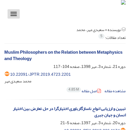
Toggle
vigation
نویسنده =
سعیدی مهر، محمد
5
تعداد مقالات:
Muslim Philosophers on the Relation between Metaphysics
and Theology
دوره 21، شماره 3، مهر 1398، صفحه
104-117
10.22091/JPTR.2019.4723.2201
محمد سعیدی مهر
4.85 M
مشاهده مقاله
اصل مقاله
تبیین و ارزیابی انواع ناسازگارباوری اختیارگرا در حل تعارض بین اختیار
انسان و جهان جبری
دوره 20، شماره 3، مهر 1397، صفحه
5-21