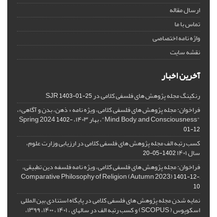
ارسال مقاله
تماس با ما
واژه نامه اختصاصی
نقشه سایت
آخرین اخبار
رنکینگ مجله پژوهش های فلسفی کلامی در SJR
1403-01-25
فراخوان: مجله پژوهش های فلسفی کلامی، ویژه نامه « ذهن، بدن و آگاهی»،
"Mind, Body, and Consciousness"، بهار ۱۴۰۳، Spring 2024
1402-
01-12
کسب رتبه الف مجله پژوهش های فلسفی کلامی در ارزیابی وزارت علوم،
سال ۱۴۰۱
1402-05-20
فراخوان: مجله پژوهش های فلسفی کلامی، ویژه نامه فلسفه دین تطبیقی،
,Comparative Philosophy of Religion (Autumn 2023)
1401-12-
10
نمایه شدن مجله پژوهش های فلسفی کلامی در پایگاه استنادی بین المللی
اسکوپوس ( SCOPUS) و کسب رتبه الف در سالهای ، ۱۴۰۱ ، ۱۴۰۰، ۱۳۹۹،