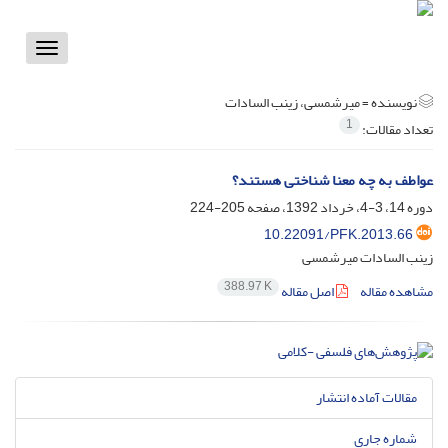
Toggle
vigation
نویسنده =
میرشمسی، زینب السادات
1
تعداد مقالات:
عواطف به چه معنا شناختی هستند؟
دوره 14، 3-4، خرداد 1392، صفحه
205-224
10.22091/PFK.2013.66
زینب السادات میرشمسی
388.97 K
مشاهده مقاله
اصل مقاله
مقالات آماده انتشار
شماره جاری