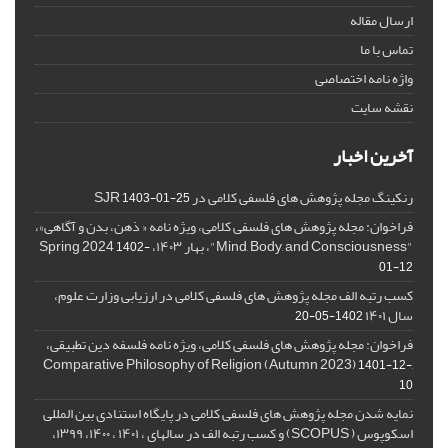
ارسال مقاله
تماس با ما
واژه نامه اختصاصی
نقشه سایت
آخرین اخبار
رنکینگ مجله پژوهش های فلسفی کلامی در SJR
1403-01-25
فراخوان: مجله پژوهش های فلسفی کلامی، ویژه نامه « ذهن، بدن و آگاهی»،
"Mind, Body, and Consciousness"، بهار ۱۴۰۳، Spring 2024
1402-
01-12
کسب رتبه الف مجله پژوهش های فلسفی کلامی در ارزیابی وزارت علوم،
سال ۱۴۰۱
1402-05-20
فراخوان: مجله پژوهش های فلسفی کلامی، ویژه نامه فلسفه دین تطبیقی،
,Comparative Philosophy of Religion (Autumn 2023)
1401-12-
10
نمایه شدن مجله پژوهش های فلسفی کلامی در پایگاه استنادی بین المللی
اسکوپوس ( SCOPUS) و کسب رتبه الف در سالهای ، ۱۴۰۱ ، ۱۴۰۰، ۱۳۹۹،