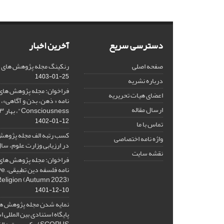
دسترسی سریع
آخرین اخبار
صفحه اصلی
رنکینگ مجله پژوهش های فلس
1403-01-25
درباره نشریه
فراخوان: مجله پژوهش های 
اعضای هیات تحریریه
ارسال مقاله
Consciousness"، بهار ۱۴۰۳، Spring 2024
1402-01-12
تماس با ما
کسب رتبه الف مجله پژوهش
واژه نامه اختصاصی
در ارزیابی وزارت علوم، سال ۰۱
نقشه سایت
فراخوان: مجله پژوهش های 
نامه 
Religion (Autumn 2023)
1401-12-10
نمایه شدن مجله پژوهش ها
پایگاه استنادی بین المللی