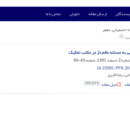
ویسندگان
ارسال مقاله
داوران
تماس با ما
ه =
اصفهانی، جعفر
1
ات:
لی به مسئله عالم ذرّ در مکتب تفکیک
43-60
10.22091/PFK.20
نی؛ رضا اکبری
306.84 K
اله
اصل مقاله