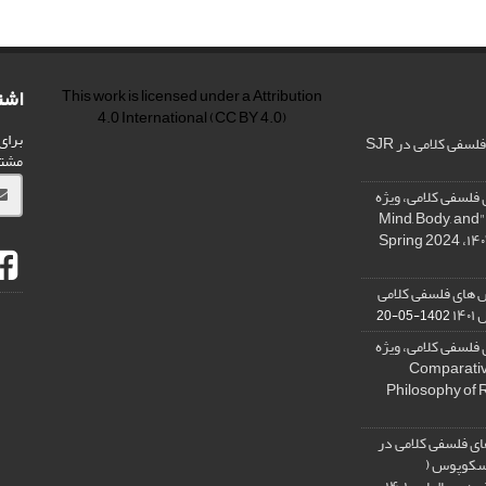
اشت
This work is licensed under a
Attribution
4.0 International
(CC BY 4.0)
برای
فی کلامی در SJR
مشت
فلسفی کلامی، ویژه
نامه « ذهن، بدن و آگاهی»، "Mind, Body, and
 های فلسفی کلامی
۱۴
1402-05-20
فلسفی کلامی، ویژه
فلسفه دین تطبیقی، ,Comparative
Philosophy of 
ی فلسفی کلامی در
 اسکوپوس (