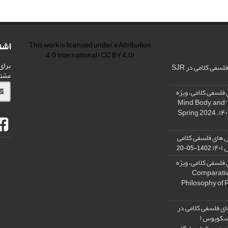
اشت
This work is licensed under a
Attribution
4.0 International
(CC BY 4.0)
برای
فی کلامی در SJR
مشت
فلسفی کلامی، ویژه
نامه « ذهن، بدن و آگاهی»، "Mind, Body, and
 های فلسفی کلامی
۱۴
1402-05-20
فلسفی کلامی، ویژه
فلسفه دین تطبیقی، ,Comparative
Philosophy of 
ی فلسفی کلامی در
 اسکوپوس (