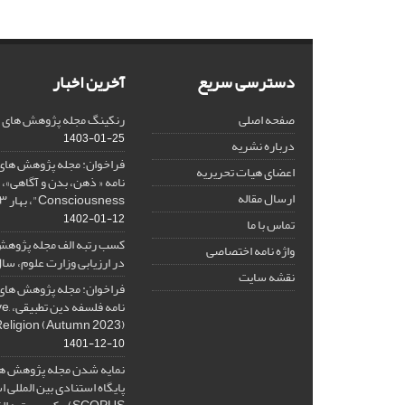
دسترسی سریع
آخرین اخبار
صفحه اصلی
رنکینگ مجله پژوهش های فلس
1403-01-25
درباره نشریه
فراخوان: مجله پژوهش های 
اعضای هیات تحریریه
ارسال مقاله
Consciousness"، بهار ۱۴۰۳، Spring 2024
1402-01-12
تماس با ما
کسب رتبه الف مجله پژوهش
واژه نامه اختصاصی
در ارزیابی وزارت علوم، سال ۰۱
نقشه سایت
فراخوان: مجله پژوهش های 
نامه 
Religion (Autumn 2023)
1401-12-10
نمایه شدن مجله پژوهش ها
پایگاه استنادی بین المللی