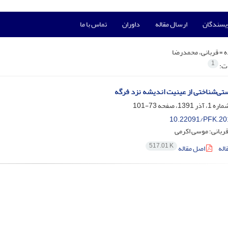
ویسندگان
ارسال مقاله
داوران
تماس با ما
ه =
قربانی، محمدرضا
1
ات:
ی‌شناختی از عینیت اندیشه نزد فرگه
73-101
10.22091/PFK.20
ربانی؛ موسی اکرمی
517.01 K
اله
اصل مقاله