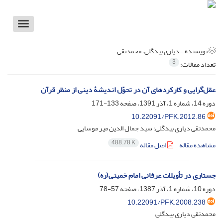
Toggle
vigation
نویسنده =
دیاری بیدگلی، محمدتقی
3
تعداد مقالات:
عقل‌گرایی و کارکردهای آن در تحوّل اندیشۀ دینی از منظر قرآن
دوره 14، شماره 1، آذر 1391، صفحه
133-171
10.22091/PFK.2012.86
محمدتقی دیاری بیدگلی؛ سید جمال الدین میر موسایی
488.78 K
مشاهده مقاله
اصل مقاله
جستاری در تأویلات عرفانی امام خمینی(ره)
دوره 10، شماره 1، آذر 1387، صفحه
57-78
10.22091/PFK.2008.238
محمدتقی دیاری بیدگلی