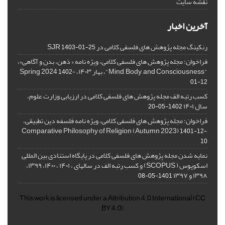
نقشه سایت
آخرین اخبار
رنکینگ مجله پژوهش های فلسفی کلامی در SJR
1403-01-25
فراخوان: مجله پژوهش های فلسفی کلامی، ویژه نامه « ذهن، بدن و آگاهی»،
"Mind, Body, and Consciousness"، بهار ۱۴۰۳، Spring 2024
1402-
01-12
کسب رتبه الف مجله پژوهش های فلسفی کلامی در ارزیابی وزارت علوم،
سال ۱۴۰۱
1402-05-20
فراخوان: مجله پژوهش های فلسفی کلامی، ویژه نامه فلسفه دین تطبیقی،
,Comparative Philosophy of Religion (Autumn 2023)
1401-12-
10
نمایه شدن مجله پژوهش های فلسفی کلامی در پایگاه استنادی بین المللی
اسکوپوس ( SCOPUS) و کسب رتبه الف در سالهای ، ۱۴۰۱ ، ۱۴۰۰، ۱۳۹۹،
۱۳۹۸ و ۱۳۹۷
1401-05-08
This work is licensed under a
Attribution 4.0 International
(CC
BY 4.0)