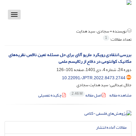
Toggle
vigation
نویسنده =
سجادی، سید هدایت
1
تعداد مقالات:
بررسی انتقادی رویکرد ماریو آلای برای حل مسئله تعین ناقص نظریه‌های
مکانیک کوانتومی در دفاع از رئالیسم علمی
دوره 24، شماره 4، دی 1401، صفحه
101-126
10.22091/JPTR.2022.8473.2744
جلال عبدالهی؛ سید هدایت سجادی
2.46 M
مشاهده مقاله
اصل مقاله
چکیده تفصیلی
مقالات آماده انتشار