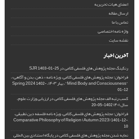
اعضای هیات تحریریه
ارسال مقاله
تماس با ما
واژه نامه اختصاصی
نقشه سایت
آخرین اخبار
رنکینگ مجله پژوهش های فلسفی کلامی در SJR
1403-01-25
فراخوان: مجله پژوهش های فلسفی کلامی، ویژه نامه « ذهن، بدن و آگاهی»،
"Mind, Body, and Consciousness"، بهار ۱۴۰۳، Spring 2024
1402-
01-12
کسب رتبه الف مجله پژوهش های فلسفی کلامی در ارزیابی وزارت علوم،
سال ۱۴۰۱
1402-05-20
فراخوان: مجله پژوهش های فلسفی کلامی، ویژه نامه فلسفه دین تطبیقی،
,Comparative Philosophy of Religion (Autumn 2023)
1401-12-
10
نمایه شدن مجله پژوهش های فلسفی کلامی در پایگاه استنادی بین المللی