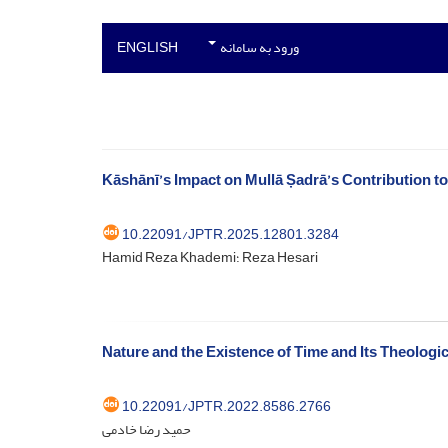
ورود به سامانه
ENGLISH
Kāshānī’s Impact on Mullā Ṣadrā’s Contribution t
10.22091/JPTR.2025.12801.3284
Hamid Reza Khademi؛ Reza Hesari
Nature and the Existence of Time and Its Theologic
10.22091/JPTR.2022.8586.2766
حمید رضا خادمی