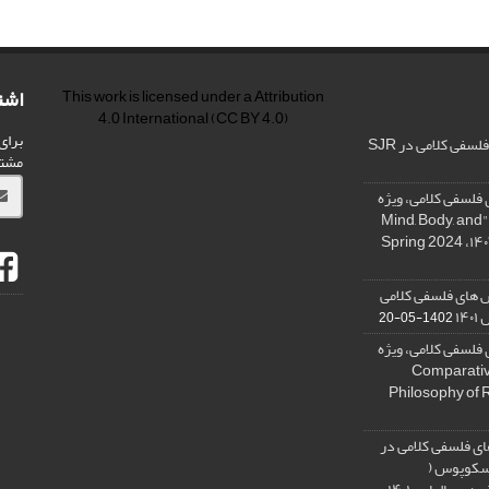
اشت
This work is licensed under a
Attribution
4.0 International
(CC BY 4.0)
برای
فی کلامی در SJR
مشت
فلسفی کلامی، ویژه
نامه « ذهن، بدن و آگاهی»، "Mind, Body, and
 های فلسفی کلامی
۱۴
1402-05-20
فلسفی کلامی، ویژه
فلسفه دین تطبیقی، ,Comparative
Philosophy of 
ی فلسفی کلامی در
 اسکوپوس (