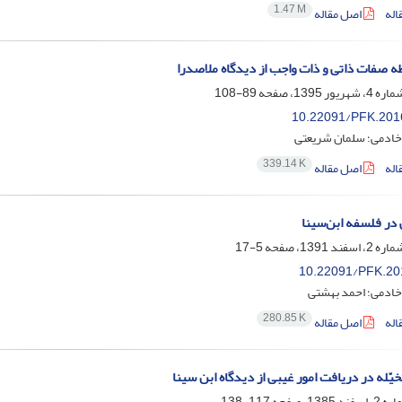
1.47 M
اله
اصل مقاله
طه صفات ذاتی و ذات واجب از دیدگاه ملاصدرا
89-108
10.22091/PFK.201
خادمی؛ سلمان شریعتی
339.14 K
اله
اصل مقاله
در فلسفه ابن‌سینا
5-17
10.22091/PFK.20
خادمی؛ احمد بهشتی
280.85 K
اله
اصل مقاله
یّله در دریافت امور غیبی از دیدگاه ابن سینا
117-138