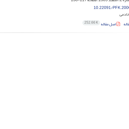
10.22091/PFK.200
خادمی
252.66 K
اله
اصل مقاله