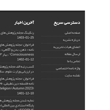
دسترسی سریع
آخرین اخبار
صفحه اصلی
رنکینگ مجله پژوهش های فلس
1403-01-25
درباره نشریه
فراخوان: مجله پژوهش های 
اعضای هیات تحریریه
ارسال مقاله
Consciousness"، بهار ۱۴۰۳، Spring 2024
1402-01-12
تماس با ما
کسب رتبه الف مجله پژوهش
واژه نامه اختصاصی
در ارزیابی وزارت علوم، سال ۰۱
نقشه سایت
فراخوان: مجله پژوهش های 
نامه 
Religion (Autumn 2023)
1401-12-10
نمایه شدن مجله پژوهش ها
پایگاه استنادی بین المللی