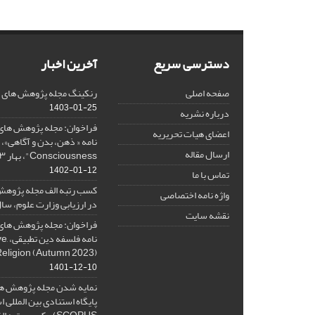
دسترسی سریع
آخرین اخبار
صفحه اصلی
رنکینگ مجله پژوهش های فلس
1403-01-25
درباره نشریه
فراخوان: مجله پژوهش های 
اعضای هیات تحریریه
ارسال مقاله
Consciousness"، بهار ۱۴۰۳، Spring 2024
1402-01-12
تماس با ما
کسب رتبه الف مجله پژوهش
واژه نامه اختصاصی
در ارزیابی وزارت علوم، سال ۰۱
نقشه سایت
فراخوان: مجله پژوهش های 
نامه 
Religion (Autumn 2023)
1401-12-10
نمایه شدن مجله پژوهش ها
پایگاه استنادی بین المللی