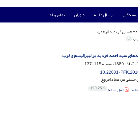
ویسندگان
ارسال مقاله
داوران
تماس با ما
ه =
حسنی فر، عبدالرحمن
1
ات:
های سید احمد فردید بر لیبرالیسم و غرب
115-137
10.22091/PFK.201
 حسنی فر؛ عماد افروغ
190.25 K
اله
اصل مقاله