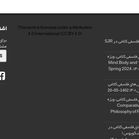
اشت
This work is licensed under a
Attribution
4.0 International
(CC BY 4.0)
برای
فی کلامی در SJR
مشت
فلسفی کلامی، ویژه
نامه « ذهن، بدن و آگاهی»، "Mind, Body, and
 های فلسفی کلامی
۱۴
1402-05-20
فلسفی کلامی، ویژه
فلسفه دین تطبیقی، ,Comparative
Philosophy of 
ی فلسفی کلامی در
 اسکوپوس (