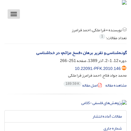
Toggle
vigation
نویسنده =
قرا ملکی، احمد فرامرز
1
تعداد مقالات:
گونه‌شناسی و تقریر برهان «فسخ عزائم» در خداشناسی
دوره 12، 1-2، آذر 1389، صفحه
251-266
10.22091/PFK.2010.146
محمد جواد فلاح؛ احمد فرامرز قرا ملکی
189.59 K
مشاهده مقاله
اصل مقاله
مقالات آماده انتشار
شماره جاری