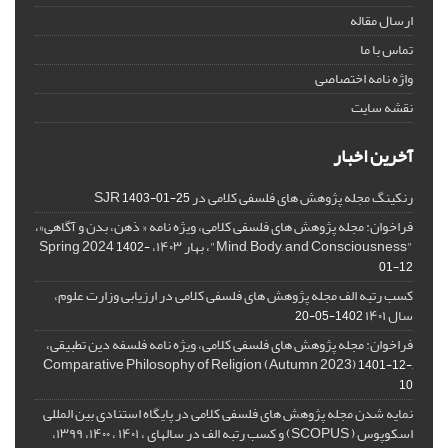
ارسال مقاله
تماس با ما
واژه نامه اختصاصی
نقشه سایت
آخرین اخبار
رنکینگ مجله پژوهش های فلسفی کلامی در SJR
1403-01-25
فراخوان: مجله پژوهش های فلسفی کلامی، ویژه نامه « ذهن، بدن و آگاهی»،
"Mind, Body, and Consciousness"، بهار ۱۴۰۳، Spring 2024
1402-
01-12
کسب رتبه الف مجله پژوهش های فلسفی کلامی در ارزیابی وزارت علوم،
سال ۱۴۰۱
1402-05-20
فراخوان: مجله پژوهش های فلسفی کلامی، ویژه نامه فلسفه دین تطبیقی،
,Comparative Philosophy of Religion (Autumn 2023)
1401-12-
10
نمایه شدن مجله پژوهش های فلسفی کلامی در پایگاه استنادی بین المللی
اسکوپوس ( SCOPUS) و کسب رتبه الف در سالهای ، ۱۴۰۱ ، ۱۴۰۰، ۱۳۹۹،