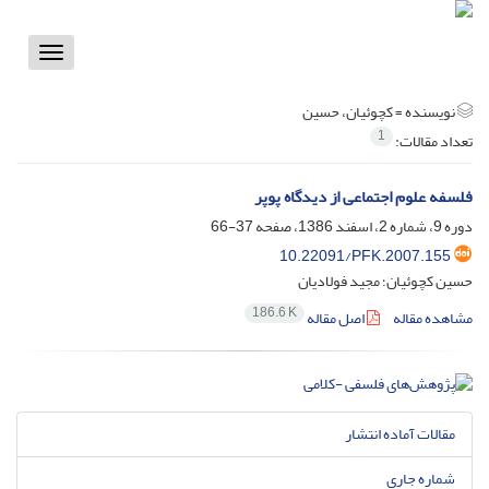
Toggle
vigation
نویسنده =
کچوئیان، حسین
1
تعداد مقالات:
فلسفه علوم اجتماعی از دیدگاه پوپر
دوره 9، شماره 2، اسفند 1386، صفحه
37-66
10.22091/PFK.2007.155
حسین کچوئیان؛ مجید فولادیان
186.6 K
مشاهده مقاله
اصل مقاله
مقالات آماده انتشار
شماره جاری