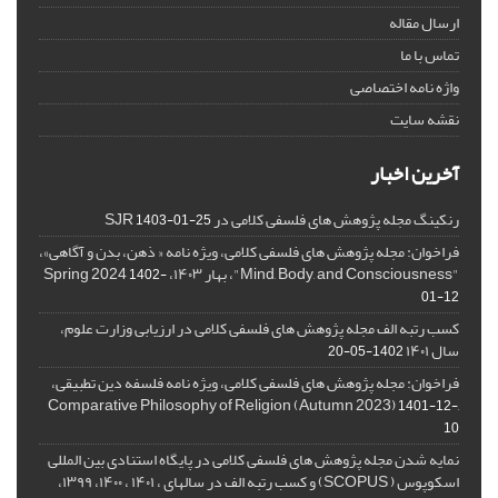
ارسال مقاله
تماس با ما
واژه نامه اختصاصی
نقشه سایت
آخرین اخبار
رنکینگ مجله پژوهش های فلسفی کلامی در SJR
1403-01-25
فراخوان: مجله پژوهش های فلسفی کلامی، ویژه نامه « ذهن، بدن و آگاهی»،
"Mind, Body, and Consciousness"، بهار ۱۴۰۳، Spring 2024
1402-
01-12
کسب رتبه الف مجله پژوهش های فلسفی کلامی در ارزیابی وزارت علوم،
سال ۱۴۰۱
1402-05-20
فراخوان: مجله پژوهش های فلسفی کلامی، ویژه نامه فلسفه دین تطبیقی،
,Comparative Philosophy of Religion (Autumn 2023)
1401-12-
10
نمایه شدن مجله پژوهش های فلسفی کلامی در پایگاه استنادی بین المللی
اسکوپوس ( SCOPUS) و کسب رتبه الف در سالهای ، ۱۴۰۱ ، ۱۴۰۰، ۱۳۹۹،