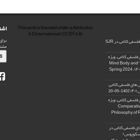
اشت
This work is licensed under a
Attribution
4.0 International
(CC BY 4.0)
برای
فی کلامی در SJR
مشت
فلسفی کلامی، ویژه
نامه « ذهن، بدن و آگاهی»، "Mind, Body, and
 های فلسفی کلامی
۱۴
1402-05-20
فلسفی کلامی، ویژه
فلسفه دین تطبیقی، ,Comparative
Philosophy of 
ی فلسفی کلامی در
 اسکوپوس (