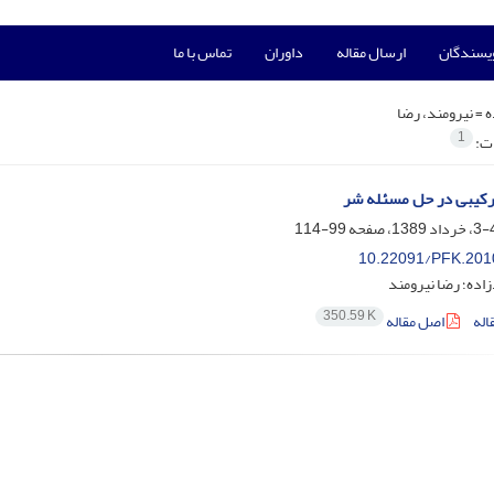
ویسندگان
ارسال مقاله
داوران
تماس با ما
ه =
نیرومند، رضا
1
ات:
رکیبی در حل مسئله شر
99-114
10.22091/PFK.201
زاده؛ رضا نیرومند
350.59 K
اله
اصل مقاله