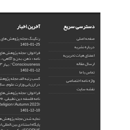
دسترسی سریع
آخرین اخبار
صفحه اصلی
رنکینگ مجله پژوهش های فلس
1403-01-25
درباره نشریه
فراخوان: مجله پژوهش های 
اعضای هیات تحریریه
ارسال مقاله
Consciousness"، بهار ۱۴۰۳، Spring 2024
1402-01-12
تماس با ما
کسب رتبه الف مجله پژوهش
واژه نامه اختصاصی
در ارزیابی وزارت علوم، سال ۰۱
نقشه سایت
فراخوان: مجله پژوهش های 
نامه 
Religion (Autumn 2023)
1401-12-10
نمایه شدن مجله پژوهش ها
پایگاه استنادی بین المللی