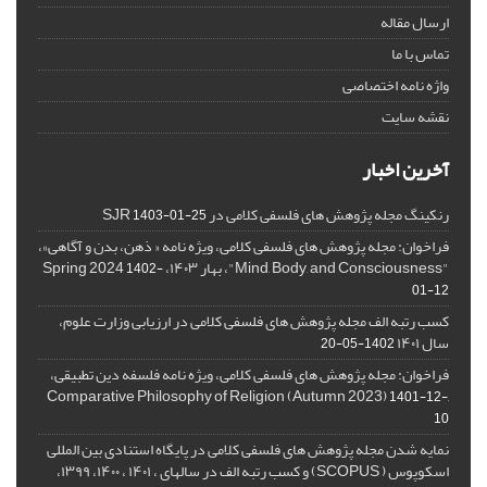
ارسال مقاله
تماس با ما
واژه نامه اختصاصی
نقشه سایت
آخرین اخبار
رنکینگ مجله پژوهش های فلسفی کلامی در SJR
1403-01-25
فراخوان: مجله پژوهش های فلسفی کلامی، ویژه نامه « ذهن، بدن و آگاهی»،
"Mind, Body, and Consciousness"، بهار ۱۴۰۳، Spring 2024
1402-
01-12
کسب رتبه الف مجله پژوهش های فلسفی کلامی در ارزیابی وزارت علوم،
سال ۱۴۰۱
1402-05-20
فراخوان: مجله پژوهش های فلسفی کلامی، ویژه نامه فلسفه دین تطبیقی،
,Comparative Philosophy of Religion (Autumn 2023)
1401-12-
10
نمایه شدن مجله پژوهش های فلسفی کلامی در پایگاه استنادی بین المللی
اسکوپوس ( SCOPUS) و کسب رتبه الف در سالهای ، ۱۴۰۱ ، ۱۴۰۰، ۱۳۹۹،