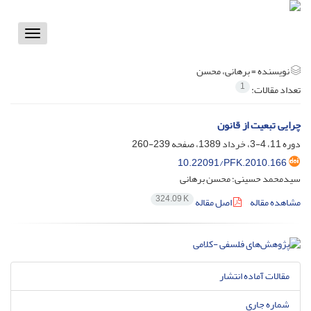
Toggle
vigation
نویسنده =
برهانی، محسن
1
تعداد مقالات:
چرایی تبعیت از قانون
دوره 11، 4-3، خرداد 1389، صفحه
239-260
10.22091/PFK.2010.166
سیدمحمد حسینی؛ محسن برهانی
324.09 K
مشاهده مقاله
اصل مقاله
مقالات آماده انتشار
شماره جاری