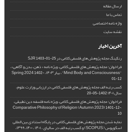
ارسال مقاله
تماس با ما
واژه نامه اختصاصی
نقشه سایت
آخرین اخبار
رنکینگ مجله پژوهش های فلسفی کلامی در SJR
1403-01-25
فراخوان: مجله پژوهش های فلسفی کلامی، ویژه نامه « ذهن، بدن و آگاهی»،
"Mind, Body, and Consciousness"، بهار ۱۴۰۳، Spring 2024
1402-
01-12
کسب رتبه الف مجله پژوهش های فلسفی کلامی در ارزیابی وزارت علوم،
سال ۱۴۰۱
1402-05-20
فراخوان: مجله پژوهش های فلسفی کلامی، ویژه نامه فلسفه دین تطبیقی،
,Comparative Philosophy of Religion (Autumn 2023)
1401-12-
10
نمایه شدن مجله پژوهش های فلسفی کلامی در پایگاه استنادی بین المللی
اسکوپوس ( SCOPUS) و کسب رتبه الف در سالهای ، ۱۴۰۱ ، ۱۴۰۰، ۱۳۹۹،