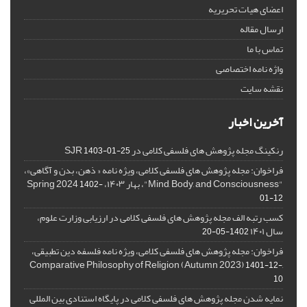
اعضای هیات تحریریه
ارسال مقاله
تماس با ما
واژه نامه اختصاصی
نقشه سایت
آخرین اخبار
رنکینگ مجله پژوهش های فلسفی کلامی در SJR
1403-01-25
فراخوان: مجله پژوهش های فلسفی کلامی، ویژه نامه « ذهن، بدن و آگاهی»،
"Mind, Body, and Consciousness"، بهار ۱۴۰۳، Spring 2024
1402-
01-12
کسب رتبه الف مجله پژوهش های فلسفی کلامی در ارزیابی وزارت علوم،
سال ۱۴۰۱
1402-05-20
فراخوان: مجله پژوهش های فلسفی کلامی، ویژه نامه فلسفه دین تطبیقی،
,Comparative Philosophy of Religion (Autumn 2023)
1401-12-
10
نمایه شدن مجله پژوهش های فلسفی کلامی در پایگاه استنادی بین المللی