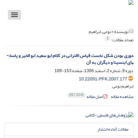
Toggle
vigation
نویسنده =
نوعی، ابراهیم
1
تعداد مقالات:
دوری بودن شکل نخست قیاس اقترانی در کلام ابو سعید ­ابو ­الخیر و پاسخ­
های ابن­سینا و دیگران به آن
دوره 9، شماره 2، اسفند 1386، صفحه
153-188
10.22091/PFK.2007.177
ابراهیم نوعی
267.63 K
مشاهده مقاله
اصل مقاله
مقالات آماده انتشار