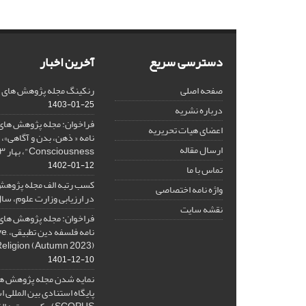
دسترسی سریع
آخرین اخبار
صفحه اصلی
رنکینگ مجله پژوهش های فلس
1403-01-25
درباره نشریه
فراخوان: مجله پژوهش های 
اعضای هیات تحریریه
ارسال مقاله
Consciousness"، بهار ۱۴۰۳، Spring 2024
1402-01-12
تماس با ما
کسب رتبه الف مجله پژوهش
واژه نامه اختصاصی
در ارزیابی وزارت علوم، سال ۰۱
نقشه سایت
فراخوان: مجله پژوهش های 
نامه 
Religion (Autumn 2023)
1401-12-10
نمایه شدن مجله پژوهش ها
پایگاه استنادی بین المللی