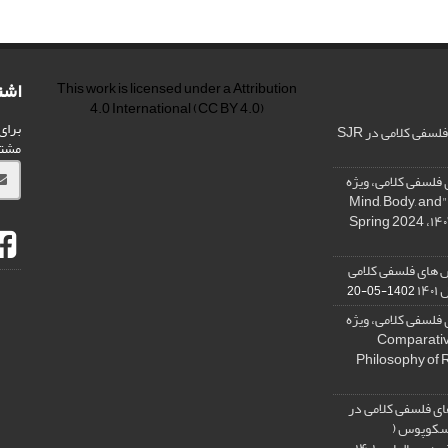
اشت
This work is licensed under a
Attribution
4.0 International
(CC BY 4.0)
برای
فی کلامی در SJR
مشت
فلسفی کلامی، ویژه
نامه « ذهن، بدن و آگاهی»، "Mind, Body, and
 های فلسفی کلامی
۱۴
1402-05-20
فلسفی کلامی، ویژه
فلسفه دین تطبیقی، ,Comparative
Philosophy of 
ی فلسفی کلامی در
 اسکوپوس (