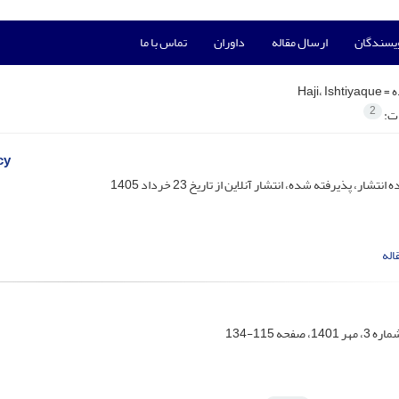
ویسندگان
ارسال مقاله
داوران
تماس با ما
ه =
Haji، Ishtiyaque
2
ات:
cy
ه انتشار، پذیرفته شده، انتشار آنلاین از تاریخ
23 خرداد 1405
اله
115-134