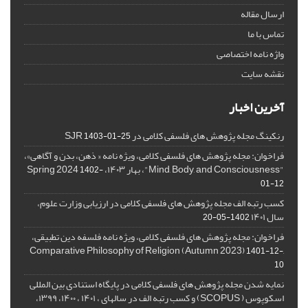
ارسال مقاله
تماس با ما
واژه نامه اختصاصی
نقشه سایت
آخرین اخبار
رنکینگ مجله پژوهش های فلسفی کلامی در SJR
1403-01-25
فراخوان: مجله پژوهش های فلسفی کلامی، ویژه نامه « ذهن، بدن و آگاهی»،
"Mind, Body, and Consciousness"، بهار ۱۴۰۳، Spring 2024
1402-
01-12
کسب رتبه الف مجله پژوهش های فلسفی کلامی در ارزیابی وزارت علوم،
سال ۱۴۰۱
1402-05-20
فراخوان: مجله پژوهش های فلسفی کلامی، ویژه نامه فلسفه دین تطبیقی،
,Comparative Philosophy of Religion (Autumn 2023)
1401-12-
10
نمایه شدن مجله پژوهش های فلسفی کلامی در پایگاه استنادی بین المللی
اسکوپوس ( SCOPUS) و کسب رتبه الف در سالهای ، ۱۴۰۱ ، ۱۴۰۰، ۱۳۹۹،