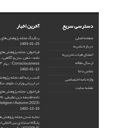
دسترسی سریع
آخرین اخبار
صفحه اصلی
رنکینگ مجله پژوهش های فلس
1403-01-25
درباره نشریه
فراخوان: مجله پژوهش های 
اعضای هیات تحریریه
ارسال مقاله
Consciousness"، بهار ۱۴۰۳، Spring 2024
1402-01-12
تماس با ما
کسب رتبه الف مجله پژوهش
واژه نامه اختصاصی
در ارزیابی وزارت علوم، سال ۰۱
نقشه سایت
فراخوان: مجله پژوهش های 
نامه 
Religion (Autumn 2023)
1401-12-10
نمایه شدن مجله پژوهش ها
پایگاه استنادی بین المللی