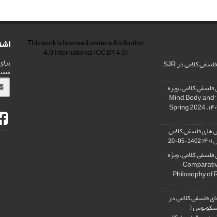
اشت
This work is licensed under a
Attribution
4.0 International
(CC BY 4.0)
برای
فی کلامی در SJR
مشت
فلسفی کلامی، ویژه
نامه « ذهن، بدن و آگاهی»، "Mind, Body, and
 های فلسفی کلامی
۱۴
1402-05-20
فلسفی کلامی، ویژه
فلسفه دین تطبیقی، ,Comparative
Philosophy of 
ی فلسفی کلامی در
 اسکوپوس (