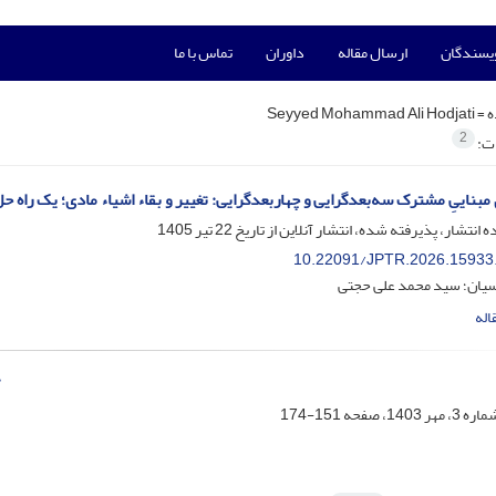
ویسندگان
ارسال مقاله
داوران
تماس با ما
ه =
Seyyed Mohammad Ali Hodjati
2
ات:
مبناییِ مشترک سه‌بعدگرایی و چهاربعدگرایی: تغییر و بقاء اشیاء مادی؛ یک راه حل
ه انتشار، پذیرفته شده، انتشار آنلاین از تاریخ
22 تیر 1405
10.22091/JPTR.2026.15933
یان؛ سید محمد علی حجتی
اله
”
151-174