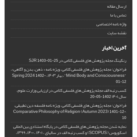
ارسال مقاله
تماس با ما
واژه نامه اختصاصی
نقشه سایت
آخرین اخبار
رنکینگ مجله پژوهش های فلسفی کلامی در SJR
1403-01-25
فراخوان: مجله پژوهش های فلسفی کلامی، ویژه نامه « ذهن، بدن و آگاهی»،
"Mind, Body, and Consciousness"، بهار ۱۴۰۳، Spring 2024
1402-
01-12
کسب رتبه الف مجله پژوهش های فلسفی کلامی در ارزیابی وزارت علوم،
سال ۱۴۰۱
1402-05-20
فراخوان: مجله پژوهش های فلسفی کلامی، ویژه نامه فلسفه دین تطبیقی،
,Comparative Philosophy of Religion (Autumn 2023)
1401-12-
10
نمایه شدن مجله پژوهش های فلسفی کلامی در پایگاه استنادی بین المللی
اسکوپوس ( SCOPUS) و کسب رتبه الف در سالهای ، ۱۴۰۱ ، ۱۴۰۰، ۱۳۹۹،