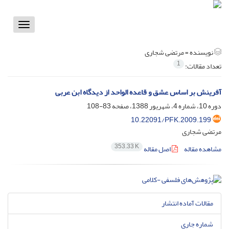
Toggle
vigation
نویسنده =
مرتضی شجاری
1
تعداد مقالات:
آفرینش بر اساس عشق و قاعده الواحد از دیدگاه ابن عربی
دوره 10، شماره 4، شهریور 1388، صفحه
83-108
10.22091/PFK.2009.199
مرتضی شجاری
353.33 K
مشاهده مقاله
اصل مقاله
مقالات آماده انتشار
شماره جاری