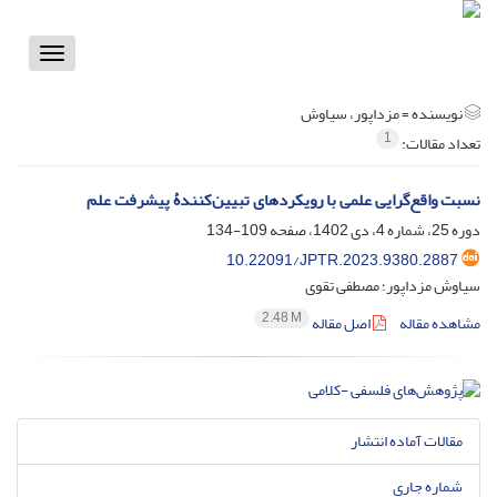
Toggle
vigation
نویسنده =
مزداپور، سیاوش
1
تعداد مقالات:
نسبت واقع‌گرایی علمی با رویکردهای تبیین‌کنندۀ پیشرفت علم
دوره 25، شماره 4، دی 1402، صفحه
109-134
10.22091/JPTR.2023.9380.2887
سیاوش مزداپور؛ مصطفی تقوی
2.48 M
مشاهده مقاله
اصل مقاله
مقالات آماده انتشار
شماره جاری