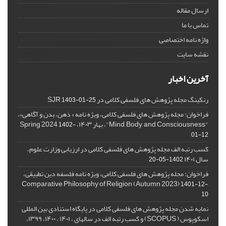
ارسال مقاله
تماس با ما
واژه نامه اختصاصی
نقشه سایت
آخرین اخبار
رنکینگ مجله پژوهش های فلسفی کلامی در SJR
1403-01-25
فراخوان: مجله پژوهش های فلسفی کلامی، ویژه نامه « ذهن، بدن و آگاهی»،
"Mind, Body, and Consciousness"، بهار ۱۴۰۳، Spring 2024
1402-
01-12
کسب رتبه الف مجله پژوهش های فلسفی کلامی در ارزیابی وزارت علوم،
سال ۱۴۰۱
1402-05-20
فراخوان: مجله پژوهش های فلسفی کلامی، ویژه نامه فلسفه دین تطبیقی،
,Comparative Philosophy of Religion (Autumn 2023)
1401-12-
10
نمایه شدن مجله پژوهش های فلسفی کلامی در پایگاه استنادی بین المللی
اسکوپوس ( SCOPUS) و کسب رتبه الف در سالهای ، ۱۴۰۱ ، ۱۴۰۰، ۱۳۹۹،