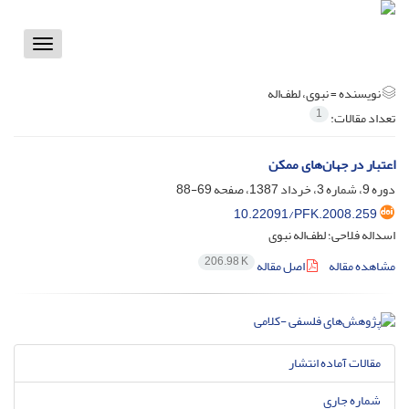
Toggle
vigation
نویسنده =
نبوی، لطف‌اله
1
تعداد مقالات:
اعتبار در جهان‌های ممکن
دوره 9، شماره 3، خرداد 1387، صفحه
69-88
10.22091/PFK.2008.259
اسداله فلاحی؛ لطف‌اله نبوی
206.98 K
مشاهده مقاله
اصل مقاله
مقالات آماده انتشار
شماره جاری