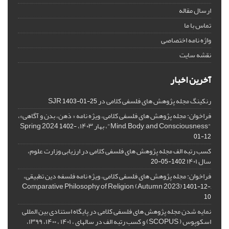
ارسال مقاله
تماس با ما
واژه نامه اختصاصی
نقشه سایت
آخرین اخبار
رنکینگ مجله پژوهش های فلسفی کلامی در SJR
1403-01-25
فراخوان: مجله پژوهش های فلسفی کلامی، ویژه نامه « ذهن، بدن و آگاهی»،
"Mind, Body, and Consciousness"، بهار ۱۴۰۳، Spring 2024
1402-
01-12
کسب رتبه الف مجله پژوهش های فلسفی کلامی در ارزیابی وزارت علوم،
سال ۱۴۰۱
1402-05-20
فراخوان: مجله پژوهش های فلسفی کلامی، ویژه نامه فلسفه دین تطبیقی،
,Comparative Philosophy of Religion (Autumn 2023)
1401-12-
10
نمایه شدن مجله پژوهش های فلسفی کلامی در پایگاه استنادی بین المللی
اسکوپوس ( SCOPUS) و کسب رتبه الف در سالهای ، ۱۴۰۱ ، ۱۴۰۰، ۱۳۹۹،