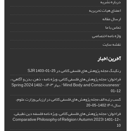
درباره نشریه
اعضای هیات تحریریه
ارسال مقاله
تماس با ما
واژه نامه اختصاصی
نقشه سایت
آخرین اخبار
رنکینگ مجله پژوهش های فلسفی کلامی در SJR
1403-01-25
فراخوان: مجله پژوهش های فلسفی کلامی، ویژه نامه « ذهن، بدن و آگاهی»،
"Mind, Body, and Consciousness"، بهار ۱۴۰۳، Spring 2024
1402-
01-12
کسب رتبه الف مجله پژوهش های فلسفی کلامی در ارزیابی وزارت علوم،
سال ۱۴۰۱
1402-05-20
فراخوان: مجله پژوهش های فلسفی کلامی، ویژه نامه فلسفه دین تطبیقی،
,Comparative Philosophy of Religion (Autumn 2023)
1401-12-
10