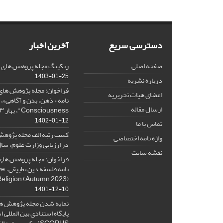
دسترسی سریع
آخرین اخبار
صفحه اصلی
رنکینگ مجله پژوهش های فلس
1403-01-25
درباره نشریه
فراخوان: مجله پژوهش های 
اعضای هیات تحریریه
ارسال مقاله
Consciousness"، بهار ۱۴۰۳، Spring 2024
1402-01-12
تماس با ما
کسب رتبه الف مجله پژوهش
واژه نامه اختصاصی
در ارزیابی وزارت علوم، سال ۰۱
نقشه سایت
فراخوان: مجله پژوهش های 
نامه 
Religion (Autumn 2023)
1401-12-10
نمایه شدن مجله پژوهش ها
پایگاه استنادی بین المللی