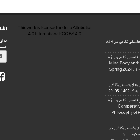
اشت
This work is licensed under a
Attribution
4.0 International
(CC BY 4.0)
برای
فی کلامی در SJR
مشت
فلسفی کلامی، ویژه
نامه « ذهن، بدن و آگاهی»، "Mind, Body, and
 های فلسفی کلامی
۱۴
1402-05-20
فلسفی کلامی، ویژه
فلسفه دین تطبیقی، ,Comparative
Philosophy of 
ی فلسفی کلامی در
 اسکوپوس (