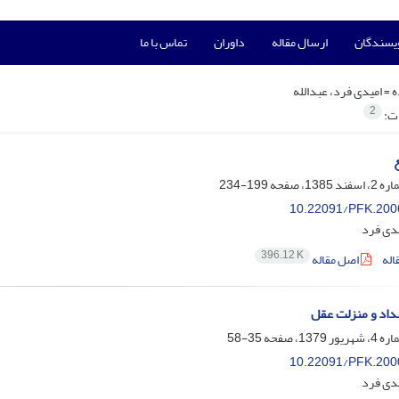
ویسندگان
ارسال مقاله
داوران
تماس با ما
ه =
امیدی فرد، عبدالله
2
ات:
199-234
10.22091/PFK.200
یدی فرد
396.12 K
اله
اصل مقاله
داد و منزلت عقل
35-58
10.22091/PFK.200
یدی فرد