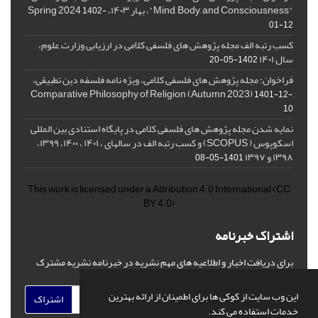
"Mind, Body, and Consciousness"، بهار ۱۴۰۳، Spring 2024
1402-
01-12
کسب رتبه الف مجله پژوهش های فلسفی کلامی در ارزیابی وزارت علوم،
سال ۱۴۰۱
1402-05-20
فراخوان: مجله پژوهش های فلسفی کلامی، ویژه نامه فلسفه دین تطبیقی،
,Comparative Philosophy of Religion (Autumn 2023)
1401-12-
10
نمایه شدن مجله پژوهش های فلسفی کلامی در پایگاه استنادی بین المللی
اسکوپوس ( SCOPUS) و کسب رتبه الف در سالهای ، ۱۴۰۱ ، ۱۴۰۰، ۱۳۹۹،
۱۳۹۸ و ۱۳۹۷
1401-05-08
This work is licensed under a
Attribution 4.0 International
(CC
BY 4.0)
اشتراک خبرنامه
برای دریافت اخبار و اطلاعیه های مهم نشریه در خبرنامه نشریه مشترک
شوید.
این وب سایت از کوکی ها برای اطمینان از ارائه بهترین
اشتراک
خدمات استفاده می کند.