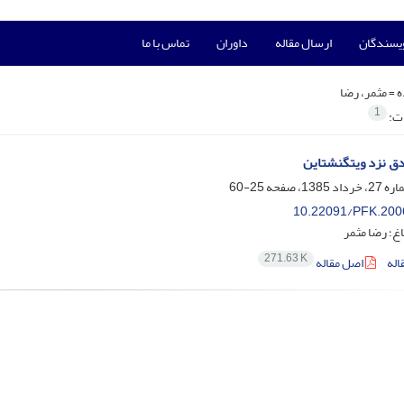
ویسندگان
ارسال مقاله
داوران
تماس با ما
ه =
مثمر، رضا
1
ات:
ق نزد ویتگنشتاین
25-60
10.22091/PFK.200
؛ رضا مثمر
271.63 K
اله
اصل مقاله