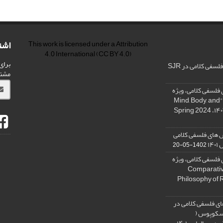
اشت
This work is licensed under a
Attribution
4.0 International
(CC BY 4.0)
برای
فی کلامی در SJR
مشت
فلسفی کلامی، ویژه
نامه « ذهن، بدن و آگاهی»، "Mind, Body, and
 های فلسفی کلامی
۱۴
1402-05-20
فلسفی کلامی، ویژه
فلسفه دین تطبیقی، ,Comparative
Philosophy of 
ی فلسفی کلامی در
 اسکوپوس (