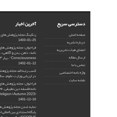
دسترسی سریع
آخرین اخبار
صفحه اصلی
رنکینگ مجله پژوهش های فلس
1403-01-25
درباره نشریه
فراخوان: مجله پژوهش های 
اعضای هیات تحریریه
ارسال مقاله
Consciousness"، بهار ۱۴۰۳، Spring 2024
1402-01-12
تماس با ما
کسب رتبه الف مجله پژوهش
واژه نامه اختصاصی
در ارزیابی وزارت علوم، سال ۰۱
نقشه سایت
فراخوان: مجله پژوهش های 
نامه 
Religion (Autumn 2023)
1401-12-10
نمایه شدن مجله پژوهش ها
پایگاه استنادی بین المللی