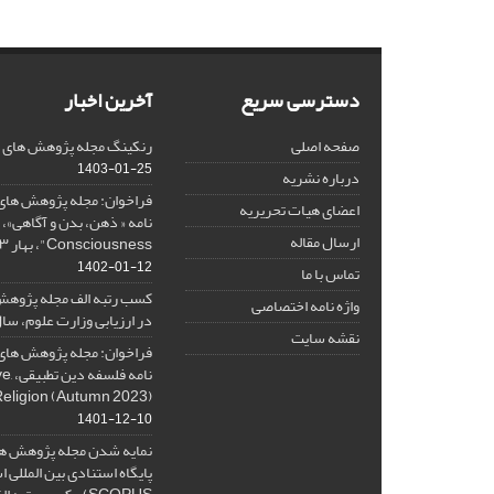
دسترسی سریع
آخرین اخبار
صفحه اصلی
رنکینگ مجله پژوهش های فلس
1403-01-25
درباره نشریه
فراخوان: مجله پژوهش های 
اعضای هیات تحریریه
ارسال مقاله
Consciousness"، بهار ۱۴۰۳، Spring 2024
1402-01-12
تماس با ما
کسب رتبه الف مجله پژوهش
واژه نامه اختصاصی
در ارزیابی وزارت علوم، سال ۰۱
نقشه سایت
فراخوان: مجله پژوهش های 
نامه 
Religion (Autumn 2023)
1401-12-10
نمایه شدن مجله پژوهش ها
پایگاه استنادی بین المللی