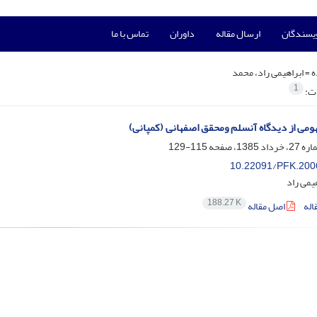
ویسندگان
ارسال مقاله
داوران
تماس با ما
ه =
ابراهیمی راد، محمد
1
ات:
ومی از دیدگاه آنسلم ومحقق اصفهانی (کمپانی)
115-129
10.22091/PFK.200
یمی راد
188.27 K
اله
اصل مقاله