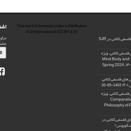
اشت
This work is licensed under a
Attribution
4.0 International
(CC BY 4.0)
برای
فی کلامی در SJR
مشت
فلسفی کلامی، ویژه
نامه « ذهن، بدن و آگاهی»، "Mind, Body, and
 های فلسفی کلامی
۱۴
1402-05-20
فلسفی کلامی، ویژه
فلسفه دین تطبیقی، ,Comparative
Philosophy of 
ی فلسفی کلامی در
 اسکوپوس (