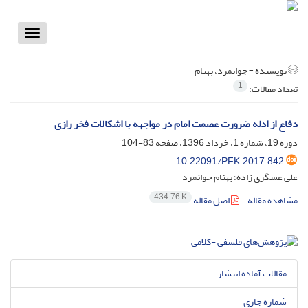
Toggle
vigation
نویسنده =
جوانمرد، بهنام
1
تعداد مقالات:
دفاع از ادله ضرورت عصمت امام در مواجهه با اشکالات فخر رازی
دوره 19، شماره 1، خرداد 1396، صفحه
83-104
10.22091/PFK.2017.842
علی عسگری زاده؛ بهنام جوانمرد
434.76 K
مشاهده مقاله
اصل مقاله
مقالات آماده انتشار
شماره جاری