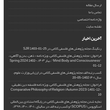
ارسال مقاله
تماس با ما
واژه نامه اختصاصی
نقشه سایت
آخرین اخبار
رنکینگ مجله پژوهش های فلسفی کلامی در SJR
1403-01-25
فراخوان: مجله پژوهش های فلسفی کلامی، ویژه نامه « ذهن، بدن و آگاهی»،
"Mind, Body, and Consciousness"، بهار ۱۴۰۳، Spring 2024
1402-
01-12
کسب رتبه الف مجله پژوهش های فلسفی کلامی در ارزیابی وزارت علوم،
سال ۱۴۰۱
1402-05-20
فراخوان: مجله پژوهش های فلسفی کلامی، ویژه نامه فلسفه دین تطبیقی،
,Comparative Philosophy of Religion (Autumn 2023)
1401-12-
10
نمایه شدن مجله پژوهش های فلسفی کلامی در پایگاه استنادی بین المللی
اسکوپوس ( SCOPUS) و کسب رتبه الف در سالهای ، ۱۴۰۱ ، ۱۴۰۰، ۱۳۹۹،