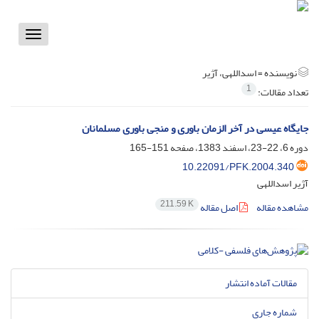
Toggle
vigation
نویسنده =
اسداللهی، آژیر
1
تعداد مقالات:
جایگاه عیسی در آخر الزمان باوری و منجی باوری مسلمانان
دوره 6، 22-23، اسفند 1383، صفحه
151-165
10.22091/PFK.2004.340
آژیر اسداللهی
211.59 K
مشاهده مقاله
اصل مقاله
مقالات آماده انتشار
شماره جاری