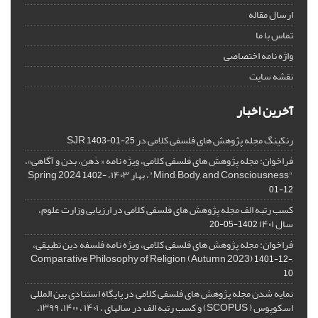
ارسال مقاله
تماس با ما
واژه نامه اختصاصی
نقشه سایت
آخرین اخبار
رنکینگ مجله پژوهش های فلسفی کلامی در SJR
1403-01-25
فراخوان: مجله پژوهش های فلسفی کلامی، ویژه نامه « ذهن، بدن و آگاهی»،
"Mind, Body, and Consciousness"، بهار ۱۴۰۳، Spring 2024
1402-
01-12
کسب رتبه الف مجله پژوهش های فلسفی کلامی در ارزیابی وزارت علوم،
سال ۱۴۰۱
1402-05-20
فراخوان: مجله پژوهش های فلسفی کلامی، ویژه نامه فلسفه دین تطبیقی،
,Comparative Philosophy of Religion (Autumn 2023)
1401-12-
10
نمایه شدن مجله پژوهش های فلسفی کلامی در پایگاه استنادی بین المللی
اسکوپوس ( SCOPUS) و کسب رتبه الف در سالهای ، ۱۴۰۱ ، ۱۴۰۰، ۱۳۹۹،