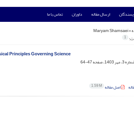
ویسندگان
ارسال مقاله
داوران
تماس با ما
ه =
Maryam Shamsaei
1
ات:
sical Principles Governing Science
47-64
1.59 M
اله
اصل مقاله