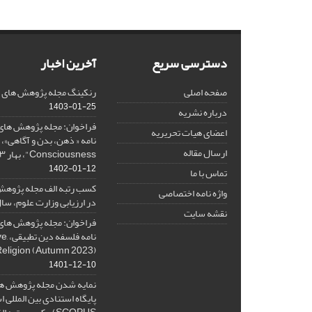
دسترسی سریع
آخرین اخبار
صفحه اصلی
رنکینگ مجله پژوهش های فلس
1403-01-25
درباره نشریه
فراخوان: مجله پژوهش های 
اعضای هیات تحریریه
ارسال مقاله
Consciousness"، بهار ۱۴۰۳، Spring 2024
1402-01-12
تماس با ما
کسب رتبه الف مجله پژوهش
واژه نامه اختصاصی
در ارزیابی وزارت علوم، سال ۰۱
نقشه سایت
فراخوان: مجله پژوهش های 
نامه 
Religion (Autumn 2023)
1401-12-10
نمایه شدن مجله پژوهش ها
پایگاه استنادی بین المللی