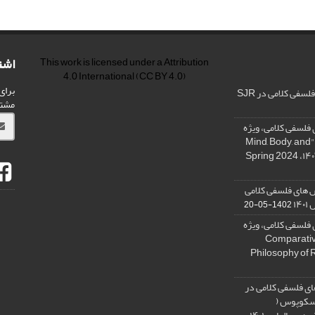
اشت
This work is licensed under a
Attribution
4.0 International
(CC BY 4.0)
برای
فی کلامی در SJR
مشت
فلسفی کلامی، ویژه
نامه « ذهن، بدن و آگاهی»، "Mind, Body, and
 های فلسفی کلامی
۱۴
1402-05-20
فلسفی کلامی، ویژه
فلسفه دین تطبیقی، ,Comparative
Philosophy of 
ی فلسفی کلامی در
 اسکوپوس (