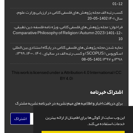
01-12
کسب رتبه الف مجله پژوهش های فلسفی کلامی در ارزیابی وزارت علوم،
سال ۱۴۰۱
1402-05-20
فراخوان: مجله پژوهش های فلسفی کلامی، ویژه نامه فلسفه دین تطبیقی،
,Comparative Philosophy of Religion (Autumn 2023)
1401-12-
10
نمایه شدن مجله پژوهش های فلسفی کلامی در پایگاه استنادی بین المللی
اسکوپوس ( SCOPUS) و کسب رتبه الف در سالهای ، ۱۴۰۱ ، ۱۴۰۰، ۱۳۹۹،
۱۳۹۸ و ۱۳۹۷
1401-05-08
This work is licensed under a
Attribution 4.0 International
(CC
BY 4.0)
اشتراک خبرنامه
برای دریافت اخبار و اطلاعیه های مهم نشریه در خبرنامه نشریه مشترک
شوید.
این وب سایت از کوکی ها برای اطمینان از ارائه بهترین
اشتراک
خدمات استفاده می کند.