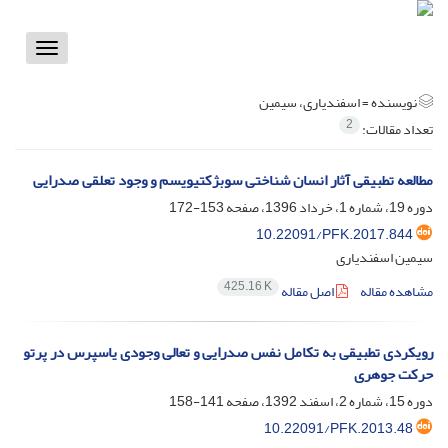
Toggle
vigation
نویسنده =
اسفندیاری، سیمین
2
تعداد مقالات:
مطالعه تطبیقی آثار انسان شناختی سوبژکتیویسم و وجود تعلقی صدرایی
دوره 19، شماره 1، خرداد 1396، صفحه
153-172
10.22091/PFK.2017.844
سیمین اسفندیاری
425.16 K
مشاهده مقاله
اصل مقاله
رویکردی تطبیقی به تکامل نفس صدرایی و تعالی وجودی یاسپرس در پرتو
حرکت جوهری
دوره 15، شماره 2، اسفند 1392، صفحه
141-158
10.22091/PFK.2013.48