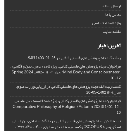
ارسال مقاله
تماس با ما
واژه نامه اختصاصی
نقشه سایت
آخرین اخبار
رنکینگ مجله پژوهش های فلسفی کلامی در SJR
1403-01-25
فراخوان: مجله پژوهش های فلسفی کلامی، ویژه نامه « ذهن، بدن و آگاهی»،
"Mind, Body, and Consciousness"، بهار ۱۴۰۳، Spring 2024
1402-
01-12
کسب رتبه الف مجله پژوهش های فلسفی کلامی در ارزیابی وزارت علوم،
سال ۱۴۰۱
1402-05-20
فراخوان: مجله پژوهش های فلسفی کلامی، ویژه نامه فلسفه دین تطبیقی،
,Comparative Philosophy of Religion (Autumn 2023)
1401-12-
10
نمایه شدن مجله پژوهش های فلسفی کلامی در پایگاه استنادی بین المللی
اسکوپوس ( SCOPUS) و کسب رتبه الف در سالهای ، ۱۴۰۱ ، ۱۴۰۰، ۱۳۹۹،