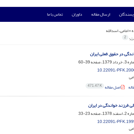
ویسندگان
ارسال مقاله
داوران
تماس با ما
ه =
امامی، اسدالله
2
ات:
ندگی در حقوق فعلی ایران
39-60
10.22091/PFK.200
امی
471.47 K
اله
اصل مقاله
 فرزند خواندگی در ایران
23-33
10.22091/PFK.199
امی