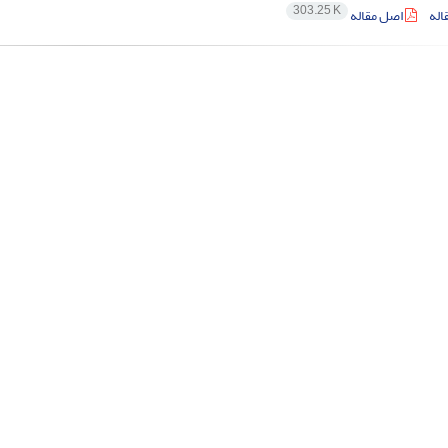
303.25 K
اله
اصل مقاله