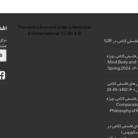
اشت
This work is licensed under a
Attribution
4.0 International
(CC BY 4.0)
برای
فی کلامی در SJR
مشت
فلسفی کلامی، ویژه
نامه « ذهن، بدن و آگاهی»، "Mind, Body, and
 های فلسفی کلامی
۱۴
1402-05-20
فلسفی کلامی، ویژه
فلسفه دین تطبیقی، ,Comparative
Philosophy of 
ی فلسفی کلامی در
 اسکوپوس (