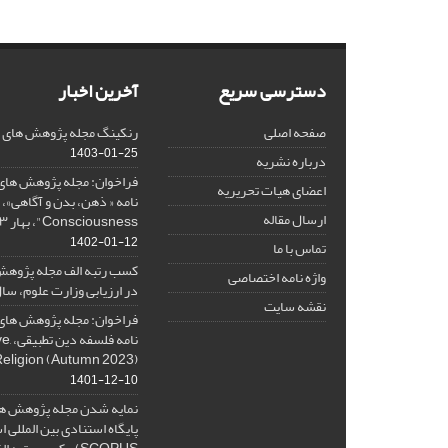
دسترسی سریع
آخرین اخبار
صفحه اصلی
رنکینگ مجله پژوهش های فلس
1403-01-25
درباره نشریه
فراخوان: مجله پژوهش های 
اعضای هیات تحریریه
ارسال مقاله
Consciousness"، بهار ۱۴۰۳، Spring 2024
1402-01-12
تماس با ما
کسب رتبه الف مجله پژوهش
واژه نامه اختصاصی
در ارزیابی وزارت علوم، سال ۰۱
نقشه سایت
فراخوان: مجله پژوهش های 
نامه 
Religion (Autumn 2023)
1401-12-10
نمایه شدن مجله پژوهش ها
پایگاه استنادی بین المللی