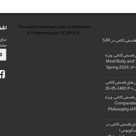
اشت
This work is licensed under a
Attribution
4.0 International
(CC BY 4.0)
برای
فی کلامی در SJR
مشت
فلسفی کلامی، ویژه
نامه « ذهن، بدن و آگاهی»، "Mind, Body, and
 های فلسفی کلامی
۱۴
1402-05-20
فلسفی کلامی، ویژه
فلسفه دین تطبیقی، ,Comparative
Philosophy of 
ی فلسفی کلامی در
 اسکوپوس (