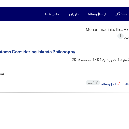
ویسندگان
ارسال مقاله
داوران
تماس با ما
ه =
Mohammadinia، Eisa
1
ات:
Axioms Considering Islamic Philosophy
5-20
 Rezaee
1.14 M
اله
اصل مقاله