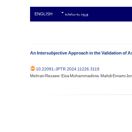
ورود به سامانه
ENGLISH
An Intersubjective Approach in the Validation of 
10.22091/JPTR.2024.11226.3119
Mehran؛ Eisa Mohammadinia؛ Mahdi Emami Jome