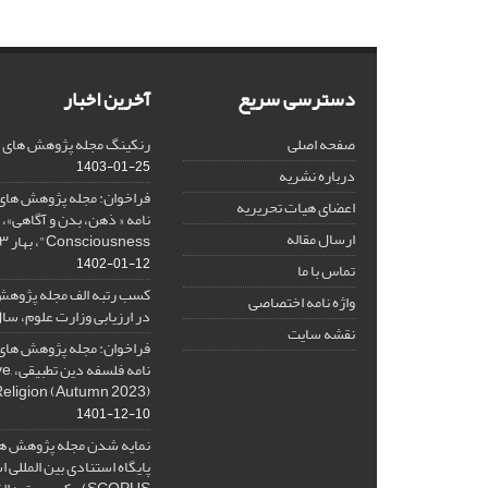
دسترسی سریع
آخرین اخبار
صفحه اصلی
رنکینگ مجله پژوهش های فلس
1403-01-25
درباره نشریه
فراخوان: مجله پژوهش های 
اعضای هیات تحریریه
ارسال مقاله
Consciousness"، بهار ۱۴۰۳، Spring 2024
1402-01-12
تماس با ما
کسب رتبه الف مجله پژوهش
واژه نامه اختصاصی
در ارزیابی وزارت علوم، سال ۰۱
نقشه سایت
فراخوان: مجله پژوهش های 
نامه 
Religion (Autumn 2023)
1401-12-10
نمایه شدن مجله پژوهش ها
پایگاه استنادی بین المللی