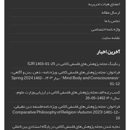
اعضای هیات تحریریه
ارسال مقاله
تماس با ما
واژه نامه اختصاصی
نقشه سایت
آخرین اخبار
رنکینگ مجله پژوهش های فلسفی کلامی در SJR
1403-01-25
فراخوان: مجله پژوهش های فلسفی کلامی، ویژه نامه « ذهن، بدن و آگاهی»،
"Mind, Body, and Consciousness"، بهار ۱۴۰۳، Spring 2024
1402-
01-12
کسب رتبه الف مجله پژوهش های فلسفی کلامی در ارزیابی وزارت علوم،
سال ۱۴۰۱
1402-05-20
فراخوان: مجله پژوهش های فلسفی کلامی، ویژه نامه فلسفه دین تطبیقی،
,Comparative Philosophy of Religion (Autumn 2023)
1401-12-
10
نمایه شدن مجله پژوهش های فلسفی کلامی در پایگاه استنادی بین المللی