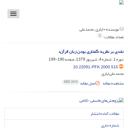
Toggle
vigation
نویسنده =
ایازی، محمدعلی
1
تعداد مقالات:
نقدی بر نظریه «گفتاری بودن زبان قرآن»
دوره 1، شماره 4، شهریور 1379، صفحه
190-199
10.22091/PFK.2000.515
محمدعلی ایازی
680.34 K
مشاهده مقاله
اصل مقاله
مقالات آماده انتشار
شماره جاری