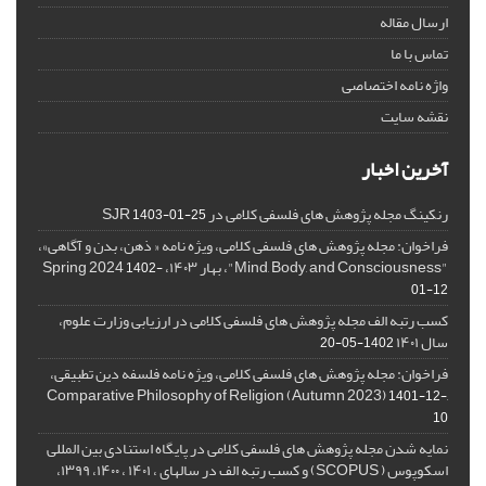
ارسال مقاله
تماس با ما
واژه نامه اختصاصی
نقشه سایت
آخرین اخبار
رنکینگ مجله پژوهش های فلسفی کلامی در SJR
1403-01-25
فراخوان: مجله پژوهش های فلسفی کلامی، ویژه نامه « ذهن، بدن و آگاهی»،
"Mind, Body, and Consciousness"، بهار ۱۴۰۳، Spring 2024
1402-
01-12
کسب رتبه الف مجله پژوهش های فلسفی کلامی در ارزیابی وزارت علوم،
سال ۱۴۰۱
1402-05-20
فراخوان: مجله پژوهش های فلسفی کلامی، ویژه نامه فلسفه دین تطبیقی،
,Comparative Philosophy of Religion (Autumn 2023)
1401-12-
10
نمایه شدن مجله پژوهش های فلسفی کلامی در پایگاه استنادی بین المللی
اسکوپوس ( SCOPUS) و کسب رتبه الف در سالهای ، ۱۴۰۱ ، ۱۴۰۰، ۱۳۹۹،