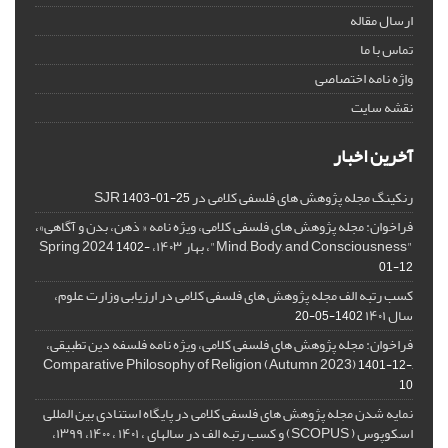
ارسال مقاله
تماس با ما
واژه نامه اختصاصی
نقشه سایت
آخرین اخبار
رنکینگ مجله پژوهش های فلسفی کلامی در SJR
1403-01-25
فراخوان: مجله پژوهش های فلسفی کلامی، ویژه نامه « ذهن، بدن و آگاهی»،
"Mind, Body, and Consciousness"، بهار ۱۴۰۳، Spring 2024
1402-
01-12
کسب رتبه الف مجله پژوهش های فلسفی کلامی در ارزیابی وزارت علوم،
سال ۱۴۰۱
1402-05-20
فراخوان: مجله پژوهش های فلسفی کلامی، ویژه نامه فلسفه دین تطبیقی،
,Comparative Philosophy of Religion (Autumn 2023)
1401-12-
10
نمایه شدن مجله پژوهش های فلسفی کلامی در پایگاه استنادی بین المللی
اسکوپوس ( SCOPUS) و کسب رتبه الف در سالهای ، ۱۴۰۱ ، ۱۴۰۰، ۱۳۹۹،