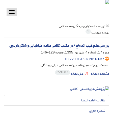
Toggle
vigation
نویسنده =
دیاری بیدگلی، محمد تقی
1
تعداد مقالات:
بررسی علم غیب ائمه(ع) در مکتب کلامی علامه طباطبایی و شاگردان وی
دوره 17، شماره 4، شهریور 1395، صفحه
129-146
10.22091/PFK.2016.637
عصمت نیری؛ حسین قاسمی؛ محمد تقی دیاری بیدگلی
359.08 K
مشاهده مقاله
اصل مقاله
مقالات آماده انتشار
شماره جاری